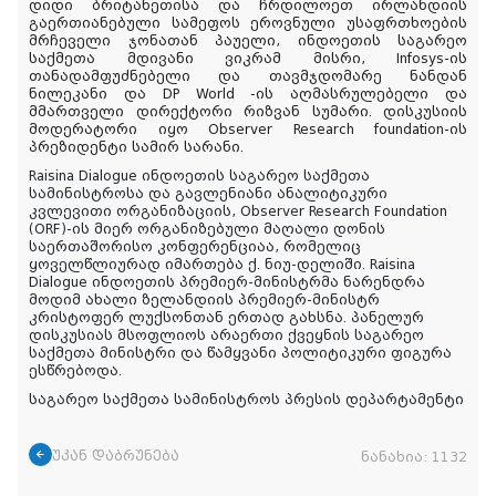
დიდი ბრიტანეთისა და ჩრდილოეთ ირლანდიის
გაერთიანებული სამეფოს ეროვნული უსაფრთხოების
მრჩეველი ჯონათან პაუელი, ინდოეთის საგარეო
საქმეთა მდივანი ვიკრამ მისრი, Infosys-ის
თანადამფუძნებელი და თავმჯდომარე ნანდან
ნილეკანი და DP World -ის აღმასრულებელი და
მმართველი დირექტორი რიზვან სუმარი. დისკუსიის
მოდერატორი იყო Observer Research foundation-ის
პრეზიდენტი სამირ სარანი.
Raisina Dialogue ინდოეთის საგარეო საქმეთა
სამინისტროსა და გავლენიანი ანალიტიკური
კვლევითი ორგანიზაციის, Observer Research Foundation
(ORF)-ის მიერ ორგანიზებული მაღალი დონის
საერთაშორისო კონფერენციაა, რომელიც
ყოველწლიურად იმართება ქ. ნიუ-დელიში. Raisina
Dialogue ინდოეთის პრემიერ-მინისტრმა ნარენდრა
მოდიმ ახალი ზელანდიის პრემიერ-მინისტრ
კრისტოფერ ლუქსონთან ერთად გახსნა. პანელურ
დისკუსიას მსოფლიოს არაერთი ქვეყნის საგარეო
საქმეთა მინისტრი და წამყვანი პოლიტიკური ფიგურა
ესწრებოდა.
საგარეო საქმეთა სამინისტროს პრესის დეპარტამენტი
უკან დაბრუნება
ნანახია:
1132