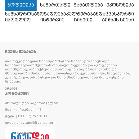
პოლიტიკა
სამართალი
განათლება
ეკონომიკა
სამხედრო
საზოგადოება
კულტურა
ჯანდაცვა
სპორტი
მსოფლიო
ინტერვიუ
ჩინეთი
ბიზნეს ნიუსი
ᲩᲕᲔᲜᲡ ᲨᲔᲡᲐᲮᲔᲑ
დამოუკიდებელი საინფორმაციო სააგენტო “ნიუს დეი
საქართველო” მუშაობს რეალურ რეჟიმში და ავრცელებს
ამომწურავ, ობიექტურ ინფორმაციას საქართველოსა და
მსოფლიოში მიმდინარე პოლიტიკურ, ეკონომიკურ, სოციალურ,
კულტურულ, სპორტულ და სხვა მნიშვნელოვანი მოვლენების
შესახებ.
ᲕᲠᲪᲚᲐᲓ
ᲙᲝᲜᲢᲐᲥᲢᲘ
პს "ნიუს დეი საქართველო"
მის: ლეჩხუმის ქ. 43
ტელ: (+995 32) 257 91 11
ფოსტა: avtandil@yahoo.com