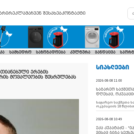
არი
რეკლამა
ჩვენ შესახებ
კონტაქტი
კა
სამხედრო
საზოგადოება
კულტურა
ჯანდაცვა
სპორტ
ᲡᲘᲐᲮᲚᲔᲔᲑᲘ
თიანებული ერების
რის მოვალეობის შესრულებას
2026-08-08 11:00
საგარეო საქმეთა
დღესაც, ოკუპაცი
რუსეთი არ ასრუ
საგარეო საქმეთა ს
შუამავლ
ოკუპაციის 18 წლის
ასრულებს ევროკავ
დადებულ 2008 წლის
შეწყვეტის შეთანხმე
2026-08-08 10:49
აფართოებს საკუთ
ოკუპირებულ რეგიონ
ეკა კუპატაძე - "
მილიტარიზაციის პ
ვისაც გიგა სექს
დგამს ნაბიჯებს მა