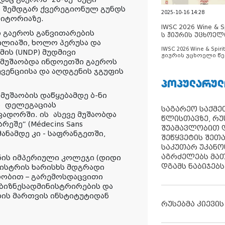
ნ შემდგარ ქვერეგიონულ გუნდს
2025-10-16 14:28
რიტორიაზე.
IWSC 2026 Wine & Spi
 გაეროს განვითარების
ს ჟიურის უცხოელ
ილიაში, ხოლო პერუსა და
ცნობილია
IWSC 2026 Wine & Spirit
ის (UNDP) მუდმივი
ჟიურის უცხოელი წე
 მუშაობდა ინდოეთში გაეროს
ცნობილია
ვენციისა და აღდგენის ჯგუფის
ᲞᲝᲞᲣᲚᲐᲠᲣᲚ
მუშაობის დაწყებამდე ბ-ნი
ს დელეგაციას
საგარეო საქმეთ
ადორში. ის ასევე მუშაობდა
წლისთავზე, რუ
ეშე“ (Médecins Sans
შუამავლობით დ
მანამდე კი - საფრანგეთში,
შეწყვეტის შეთ
საკუთარ უკან
აგრძელებს მათ
ნის იმპერიული კოლეჯი (დიდი
დგამს ნაბიჯებს
გისტრის ხარისხს მდგრადი
ლობით – გარემოსდაცვითი
 ბიზნესადმინისტრირების და
თის მართვის ინსტიტუტიდან
რუსებმა კიევის