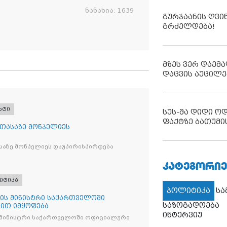
ნანახია:
1639
გურჯაანის ღვი
გრძელდება!
მზეს ვერ დაემა
დაცვის აუცილე
რტი
სუს-მა დიდი ო
ფაქტზე ბათუმი
 თასაზე მონპელიეს
საზე მონპელიეს დაუპირისპირდება
ᲙᲐᲢᲔᲒᲝᲠᲘᲔ
იტიკა
პოლიტიკა
ს
ის მინისტრი საქართველოში
საზოგადოება
ით იმყოფება
ინტერვიუ
 მინისტრი საქართველოში ოფიციალური