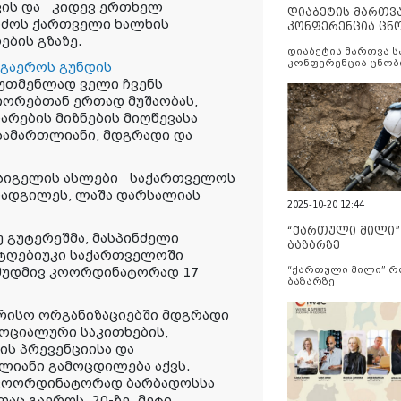
ვის
და
კიდევ ერთხელ
დიაბეტის მართვ
რძოს
ქართველი ხალხის
კონფერენცია ცნ
ების გზაზე.
და სერვისების გ
დიაბეტის მართვა 
კონფერენცია ცნობ
 გაეროს გუნდის
სერვისების გაუმჯობ
უთმენლად ველი ჩვენს
ორებთან ერთად მუშაობას,
არების მიზნების მიღწევასა
სამართლიანი, მდგრადი და
 სიგელის ასლები
საქართველოს
ოადგილეს, ლაშა დარსალიას
2025-10-20 12:44
“ქართული მილი
 გუტერეშმა, მასპინძელი
ბაზარზე
 ტღებიუკი საქართველოში
 მუდმივ კოორდინატორად 17
“ქართული მილი” 
ბაზარზე
რისო ორგანიზაციებში მდგრადი
სოციალური საკითხების,
ის პრევენციისა და
ლიანი გამოცდილება აქვს.
 კოორდინატორად ბარბადოსსა
დაც გაეროს 20-ზე მეტი