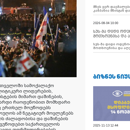
აუცილებლობას გ
მზეს ვერ დაემალები
კამპანია მზისგან 
გვახსენებს
2026-08-04 10:00
სუს-მა დიდი ოდ
მოთხოვნისა და ა
ბათუმის მერიის
სუს-მა დიდი ოდენობით ქრთამის
დააკავა
მოთხოვნისა და აღე
მერიის თანამშრომ
ᲑᲘᲖᲜᲔᲡ ᲜᲘᲣ
ართველოში სამოქალაქო
ლიტიკური ლიდერების,
სტების მიმართ დაშინების,
მზარდი რაოდენობით მომხდარი
ევ ერთხელ მოუწოდებს
უღოს ამ ნეგატიურ მოვლენებს
ს ძალადობისა და დაშინების
მოვუწოდებთ საქართველოს
2025-11-13 12:44
 ისეთი ფორმულირებების