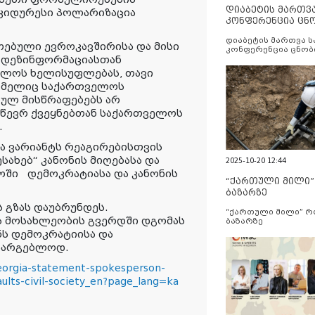
დიაბეტის მართვ
უკიდურესი პოლარიზაცია
კონფერენცია ცნ
და სერვისების გ
დიაბეტის მართვა 
თებული ევროკავშირისა და მისი
კონფერენცია ცნობ
 დეზინფორმაციასთან
სერვისების გაუმჯობ
ელოს ხელისუფლებას, თავი
რომელიც საქართველოს
ულ მისწრაფებებს არ
 წევრ ქვეყნებთან საქართველოს
.
ა ვარიანტს რეაგირებისთვის
სახებ“ კანონის მიღებასა და
2025-10-20 12:44
ოში დემოკრატიასა და კანონის
“ქართული მილი
ბაზარზე
 გზას დაუბრუნდეს.
“ქართული მილი” 
 მოსახლეობის გვერდში დგომას
ბაზარზე
ნს დემოკრატიისა და
სარგებლოდ.
eorgia-statement-spokesperson-
aults-civil-society_en?page_lang=ka