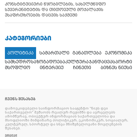
კონსტიტუციური წყობილების, სახელმწიფო
სუვერენიტეტის და თითოეული მოქალაქის
უსაფრთხოების დაცვის საქმეში
ᲙᲐᲢᲔᲒᲝᲠᲘᲔᲑᲘ
პოლიტიკა
სამართალი
განათლება
ეკონომიკა
სამხედრო
საზოგადოება
კულტურა
ჯანდაცვა
სპორტი
მსოფლიო
ინტერვიუ
ჩინეთი
ბიზნეს ნიუსი
ᲩᲕᲔᲜᲡ ᲨᲔᲡᲐᲮᲔᲑ
დამოუკიდებელი საინფორმაციო სააგენტო “ნიუს დეი
საქართველო” მუშაობს რეალურ რეჟიმში და ავრცელებს
ამომწურავ, ობიექტურ ინფორმაციას საქართველოსა და
მსოფლიოში მიმდინარე პოლიტიკურ, ეკონომიკურ, სოციალურ,
კულტურულ, სპორტულ და სხვა მნიშვნელოვანი მოვლენების
შესახებ.
ᲕᲠᲪᲚᲐᲓ