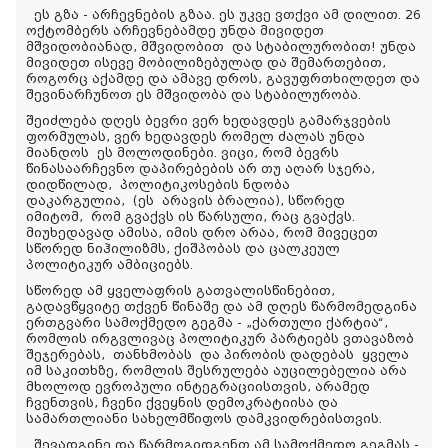
ეს გზა - არჩევნების გზაა. ეს უკვე ვთქვი ამ დილით. 26
ოქტომბერს არჩევნებამდე უნდა მივიდეთ
მშვიდობიანად, მშვიდობი
თ
და სტაბილურობით! უნდა
მივიდეთ ისევე მობილიზებულად და შემართებით,
როგორც აქამდე და ამავე დროს, გავუფრთხილდეთ და
შევინარჩუნოთ ეს მშვიდობა და სტაბილურობა.
შეიძლება დღეს ბევრი ვერ ხედავდეს გამარჯვების
ფორმულას, ვერ ხედავდეს რომელ ძალას უნდა
მიანდო
ს
ეს მოლოდინები. ვიცი, რომ ბევრს
წინასაარჩევნო დაპირებების არ თუ აღარ სჯერა,
დიდწილად
,
პოლიტიკოსების ნდობა
დაკარგულია,
(ეს
არავის ბრალია
)
, სწორედ
იმიტომ
,
რომ გვაქვს ის წარსული, რაც გვაქვს.
მიუხედავად ამისა, იმის დრო არაა, რომ მივეცეთ
სწორედ ნიჰილიზმს, ქიშპობას და ცალკეულ
პოლიტიკურ ამბიციებს.
სწორედ ამ ყველაფრის გათვალისწინებით,
გადავწყვიტე თქვენ წინაშე და ამ დღეს წარმომედგინა
ერთგვარი სამოქმედო გეგმა - „ქართული ქარტია“,
რომლის ირგვლივაც პოლიტიკურ პარტიებს ვთავაზობ
შეჯერებას
,
თანხმობა
ს
და პირობის დადება
ს
ყველა
იმ საკითხზე, რომლის შესრულება აუცილებელია არა
მხოლოდ ევროპული ინტეგრაციისთვის, არამედ
ჩვენთვის, ჩვენი ქვეყნის დემოკრატიისა და
სამართლიანი სახელმწიფოს დამკვიდრებისთვის.
შევადგინე და წარმოგიდგენთ ამ სამოქმედო გეგმას -