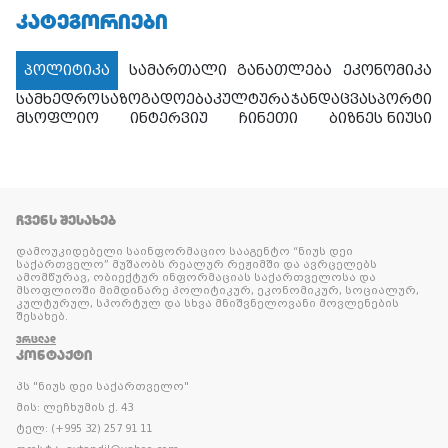
ᲙᲐᲢᲔᲒᲝᲠᲘᲔᲑᲘ
პოლიტიკა
სამართალი
განათლება
ეკონომიკა
სამხედრო
საზოგადოება
კულტურა
ჯანდაცვა
სპორტი
მსოფლიო
ინტერვიუ
ჩინეთი
ბიზნეს ნიუსი
ᲩᲕᲔᲜᲡ ᲨᲔᲡᲐᲮᲔᲑ
დამოუკიდებელი საინფორმაციო სააგენტო “ნიუს დეი
საქართველო” მუშაობს რეალურ რეჟიმში და ავრცელებს
ამომწურავ, ობიექტურ ინფორმაციას საქართველოსა და
მსოფლიოში მიმდინარე პოლიტიკურ, ეკონომიკურ, სოციალურ,
კულტურულ, სპორტულ და სხვა მნიშვნელოვანი მოვლენების
შესახებ.
ᲕᲠᲪᲚᲐᲓ
ᲙᲝᲜᲢᲐᲥᲢᲘ
პს "ნიუს დეი საქართველო"
მის: ლეჩხუმის ქ. 43
ტელ: (+995 32) 257 91 11