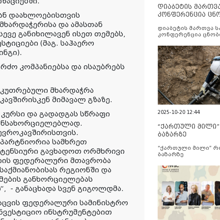
ზაციებში.
დიაბეტის მართვ
კონფერენცია ცნ
ან დაახლოებისთვის
და სერვისების გ
მხარდაჭერისა და ამასთან
დიაბეტის მართვა 
სევე განიხილავენ ისეთ თემებს,
კონფერენცია ცნობ
სერვისების გაუმჯობ
სტიციები (მაგ. საჰაერო
ნგი).
რძო კომპანიებსა და ისაუბრებს
საკუთრებული მხარდაჭრა
ავშირისკენ მიმავალ გზაზე.
2025-10-20 12:44
 კურსი და გადადგას სწრაფი
განსახორციელებლად.
“ქართული მილი
ევროკავშირისთვის.
ბაზარზე
 პარტნიორია სამხრეთ
“ქართული მილი” 
 ინტენსიური გავხადოთ ორმხრივი
ბაზარზე
იის ფედერალური მთავრობა
საქმიანობისას რეგიონში და
მების განხორციელებას
“,
- განაცხადა სვენ გიგოლდმა.
დაცვის ფედერალური სამინისტრო
ინვესტიციო ინსტრუმენტებით