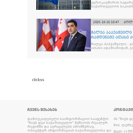
ევროკავშირის საგარე
საქართველოს საკითხ
2025-10-16 10:47
პოლ
შალვა პაპუაშვილი 
რამდენიმე ათასი ად
შეიკრიბა,
შალვა პაპუაშვილი - ვ
ათასი ადამიანიდან, ვი
გამიჯვნია. არც ექიმი 
ერთი კაციც კი არ აღ
გაცურავდა
clickss
ᲩᲕᲔᲜᲡ ᲨᲔᲡᲐᲮᲔᲑ
ᲙᲝᲜᲢᲐᲥ
დამოუკიდებელი საინფორმაციო სააგენტო
პს "ნიუს 
“ნიუს დეი საქართველო” მუშაობს რეალურ
მის: ლეჩხუ
რეჟიმში და ავრცელებს ამომწურავ,
ობიექტურ ინფორმაციას საქართველოსა და
ტელ: (+995 