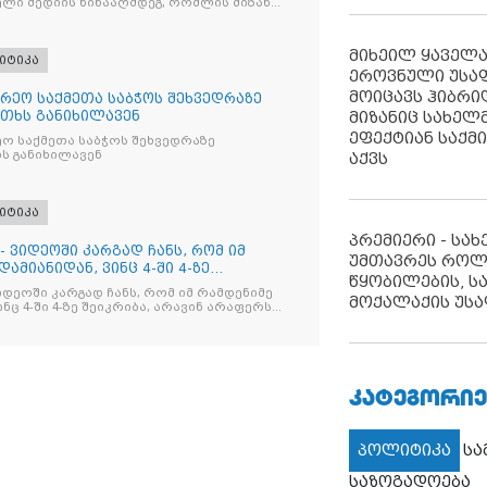
ლი მედიის წინააღმდეგ, რომლის მიზანი
ხშობაა
მიხეილ ყაველ
იტიკა
ეროვნული უსა
მოიცავს ჰიბრ
რეო საქმეთა საბჭოს შეხვედრაზე
მიზანიც სახელმ
თხს განიხილავენ
ეფექტიან საქმ
ო საქმეთა საბჭოს შეხვედრაზე
ს განიხილავენ
აქვს
იტიკა
პრემიერი - სა
- ვიდეოში კარგად ჩანს, რომ იმ
უმთავრეს როლ
ამიანიდან, ვინც 4-ში 4-ზე
წყობილების, ს
იდეოში კარგად ჩანს, რომ იმ რამდენიმე
მოქალაქის უსა
ნც 4-ში 4-ზე შეიკრიბა, არავინ არაფერს
და არც ვექილი. ამ "ხალხის მდინარეში"
მოჩნდა, ვინც დინების საწინააღმდეგოდ
ᲙᲐᲢᲔᲒᲝᲠᲘᲔ
პოლიტიკა
ს
საზოგადოება