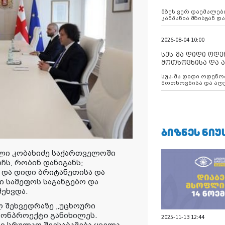
აუცილებლობას გ
მზეს ვერ დაემალები
კამპანია მზისგან 
გვახსენებს
2026-08-04 10:00
სუს-მა დიდი ოდ
მოთხოვნისა და ა
ბათუმის მერიის
სუს-მა დიდი ოდენობით ქრთამის
დააკავა
მოთხოვნისა და აღე
მერიის თანამშრომ
ᲑᲘᲖᲜᲔᲡ ᲜᲘᲣ
ლი კობახიძე საქართველოში
ჩს, რობინ დანიგანს;
 და დიდი ბრიტანეთისა და
სამეფოს საგანგებო და
ეხვდა.
 შეხვედრაზე „უცხოური
ნონპროექტი განიხილეს.
2025-11-13 12:44