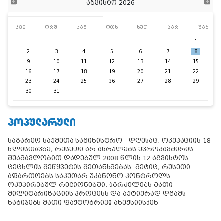
აგვისტო 2026
კვი
ორშ
სამ
ოთხ
ხუთ
პარ
შაბ
1
2
3
4
5
6
7
8
9
10
11
12
13
14
15
16
17
18
19
20
21
22
23
24
25
26
27
28
29
30
31
ᲞᲝᲞᲣᲚᲐᲠᲣᲚᲘ
საგარეო საქმეთა სამინისტრო - დღესაც, ოკუპაციის 18
წლისთავზე, რუსეთი არ ასრულებს ევროკავშირის
შუამავლობით დადებულ 2008 წლის 12 აგვისტოს
ცეცხლის შეწყვეტის შეთანხმებას. მეტიც, რუსეთი
აფართოებს საკუთარ უკანონო კონტროლს
ოკუპირებულ რეგიონებში, აგრძელებს მათი
მილიტარიზაციის პროცესს და აქტიურად დგამს
ნაბიჯებს მათი ფაქტობრივი ანექსიისკენ