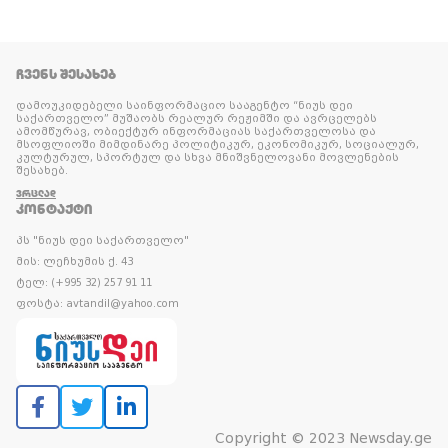
ᲩᲕᲔᲜᲡ ᲨᲔᲡᲐᲮᲔᲑ
დამოუკიდებელი საინფორმაციო სააგენტო “ნიუს დეი
საქართველო” მუშაობს რეალურ რეჟიმში და ავრცელებს
ამომწურავ, ობიექტურ ინფორმაციას საქართველოსა და
მსოფლიოში მიმდინარე პოლიტიკურ, ეკონომიკურ, სოციალურ,
კულტურულ, სპორტულ და სხვა მნიშვნელოვანი მოვლენების
შესახებ.
ᲕᲠᲪᲚᲐᲓ
ᲙᲝᲜᲢᲐᲥᲢᲘ
პს "ნიუს დეი საქართველო"
მის: ლეჩხუმის ქ. 43
ტელ: (+995 32) 257 91 11
ფოსტა: avtandil@yahoo.com
Copyright © 2023 Newsday.ge