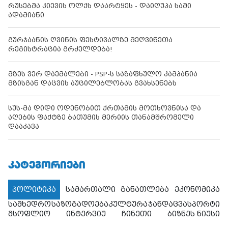
რუსებმა კიევის ოლქს დაარტყეს - დაიღუპა სამი
ადამიანი
გურჯაანის ღვინის ფესტივალზე მეღვინეთა
რეგისტრაცია გრძელდება!
მზეს ვერ დაემალები - PSP-ს საზაფხულო კამპანია
მზისგან დაცვის აუცილებლობას გვახსენებს
სუს-მა დიდი ოდენობით ქრთამის მოთხოვნისა და
აღების ფაქტზე ბათუმის მერიის თანამშრომელი
დააკავა
ᲙᲐᲢᲔᲒᲝᲠᲘᲔᲑᲘ
პოლიტიკა
სამართალი
განათლება
ეკონომიკა
სამხედრო
საზოგადოება
კულტურა
ჯანდაცვა
სპორტი
მსოფლიო
ინტერვიუ
ჩინეთი
ბიზნეს ნიუსი