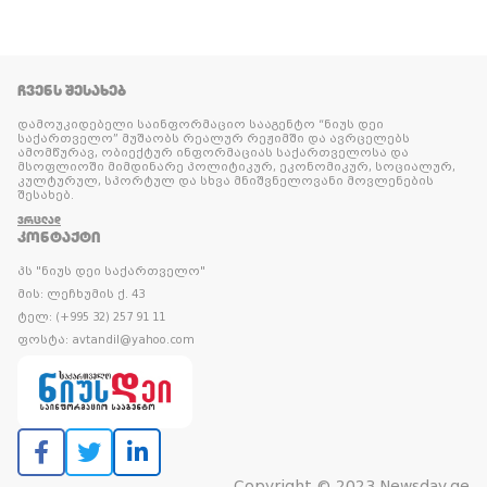
ᲩᲕᲔᲜᲡ ᲨᲔᲡᲐᲮᲔᲑ
დამოუკიდებელი საინფორმაციო სააგენტო “ნიუს დეი
საქართველო” მუშაობს რეალურ რეჟიმში და ავრცელებს
ამომწურავ, ობიექტურ ინფორმაციას საქართველოსა და
მსოფლიოში მიმდინარე პოლიტიკურ, ეკონომიკურ, სოციალურ,
კულტურულ, სპორტულ და სხვა მნიშვნელოვანი მოვლენების
შესახებ.
ᲕᲠᲪᲚᲐᲓ
ᲙᲝᲜᲢᲐᲥᲢᲘ
პს "ნიუს დეი საქართველო"
მის: ლეჩხუმის ქ. 43
ტელ: (+995 32) 257 91 11
ფოსტა: avtandil@yahoo.com
Copyright © 2023 Newsday.ge