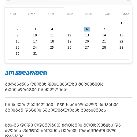
კვი
ორშ
სამ
ოთხ
ხუთ
პარ
შაბ
1
2
3
4
5
6
7
8
9
10
11
12
13
14
15
16
17
18
19
20
21
22
23
24
25
26
27
28
29
30
31
ᲞᲝᲞᲣᲚᲐᲠᲣᲚᲘ
გურჯაანის ღვინის ფესტივალზე მეღვინეთა
რეგისტრაცია გრძელდება!
მზეს ვერ დაემალები - PSP-ს საზაფხულო კამპანია
მზისგან დაცვის აუცილებლობას გვახსენებს
სუს-მა დიდი ოდენობით ქრთამის მოთხოვნისა და
აღების ფაქტზე ბათუმის მერიის თანამშრომელი
დააკავა