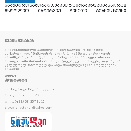
სამხედრო
საზოგადოება
კულტურა
ჯანდაცვა
სპორტი
მსოფლიო
ინტერვიუ
ჩინეთი
ბიზნეს ნიუსი
ᲩᲕᲔᲜᲡ ᲨᲔᲡᲐᲮᲔᲑ
დამოუკიდებელი საინფორმაციო სააგენტო “ნიუს დეი
საქართველო” მუშაობს რეალურ რეჟიმში და ავრცელებს
ამომწურავ, ობიექტურ ინფორმაციას საქართველოსა და
მსოფლიოში მიმდინარე პოლიტიკურ, ეკონომიკურ, სოციალურ,
კულტურულ, სპორტულ და სხვა მნიშვნელოვანი მოვლენების
შესახებ.
ᲕᲠᲪᲚᲐᲓ
ᲙᲝᲜᲢᲐᲥᲢᲘ
პს "ნიუს დეი საქართველო"
მის: ლეჩხუმის ქ. 43
ტელ: (+995 32) 257 91 11
ფოსტა: avtandil@yahoo.com