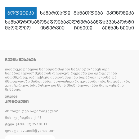
პოლიტიკა
სამართალი
განათლება
ეკონომიკა
სამხედრო
საზოგადოება
კულტურა
ჯანდაცვა
სპორტი
მსოფლიო
ინტერვიუ
ჩინეთი
ბიზნეს ნიუსი
ᲩᲕᲔᲜᲡ ᲨᲔᲡᲐᲮᲔᲑ
დამოუკიდებელი საინფორმაციო სააგენტო “ნიუს დეი
საქართველო” მუშაობს რეალურ რეჟიმში და ავრცელებს
ამომწურავ, ობიექტურ ინფორმაციას საქართველოსა და
მსოფლიოში მიმდინარე პოლიტიკურ, ეკონომიკურ, სოციალურ,
კულტურულ, სპორტულ და სხვა მნიშვნელოვანი მოვლენების
შესახებ.
ᲕᲠᲪᲚᲐᲓ
ᲙᲝᲜᲢᲐᲥᲢᲘ
პს "ნიუს დეი საქართველო"
მის: ლეჩხუმის ქ. 43
ტელ: (+995 32) 257 91 11
ფოსტა: avtandil@yahoo.com