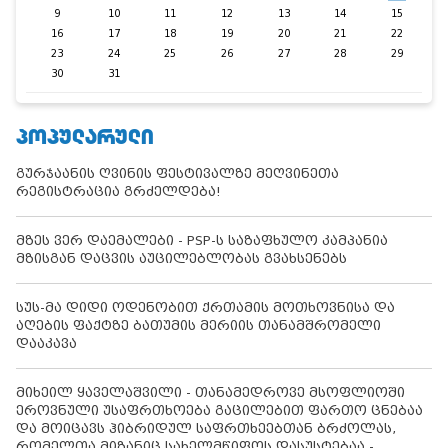
9
10
11
12
13
14
15
16
17
18
19
20
21
22
23
24
25
26
27
28
29
30
31
ᲞᲝᲞᲣᲚᲐᲠᲣᲚᲘ
გურჯაანის ღვინის ფესტივალზე მეღვინეთა
რეგისტრაცია გრძელდება!
მზეს ვერ დაემალები - PSP-ს საზაფხულო კამპანია
მზისგან დაცვის აუცილებლობას გვახსენებს
სუს-მა დიდი ოდენობით ქრთამის მოთხოვნისა და
აღების ფაქტზე ბათუმის მერიის თანამშრომელი
დააკავა
მიხეილ ყაველაშვილი - თანამედროვე მსოფლიოში
ეროვნული უსაფრთხოება გაცილებით ფართო ცნებაა
და მოიცავს ჰიბრიდულ საფრთხეებთან ბრძოლას,
რომელთა მიზანიც სახელმწიფოს დასუსტებაა -