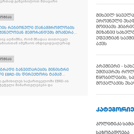
 ერთად განვიხილოთ მთავარი
მიხეილ ყაველ
ომიკა
ეროვნული უსა
მოიცავს ჰიბრ
თის რეგიონული თანამშრომლობის
მიზანიც სახელმ
იშვნელოვან მემორანდუმს მოაწერა
ეფექტიან საქმ
რივ აღნიშნა, რომ მზადაა თითოეულ
აქვს
ანიასთან იმუშაოს ინდივიდუალურად
ომიკა
პრემიერი - სა
დგრადი განვითარების მინისტრი
უმთავრეს როლ
ი EBRD-ის დირექტორს ტამაშ
წყობილების, ს
ა განიხილეს საქართველოში EBRD-ის
მოქალაქის უსა
ტეტული მიმართულებები და
ᲙᲐᲢᲔᲒᲝᲠᲘᲔ
პოლიტიკა
სამ
საზოგადოება