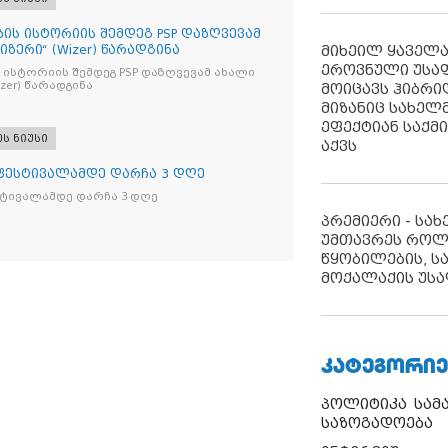
ბის ისტორიის შემდეგ PSP დაზღვევამ
იზერი“ (Wizer) წარადგინა
მიხეილ ყაველ
ეროვნული უსა
 ისტორიის შემდეგ PSP დაზღვევამ ახალი
ი“ (Wizer) წარადგინა
მოიცავს ჰიბრ
მიზანიც სახელმ
ეფექტიან საქმ
ეს ნიუსი
აქვს
 ფესტივალამდე დარჩა 3 დღე
სტივალამდე დარჩა 3 დღე
პრემიერი - სა
უმთავრეს როლ
წყობილების, ს
მოქალაქის უსა
ᲙᲐᲢᲔᲒᲝᲠᲘᲔ
პოლიტიკა
სამ
საზოგადოება