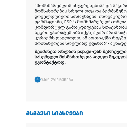
“
მომხმარებლის
ინტერესებისა
და
საჭირ
მომსახურების
სრულყოფა
და
პერმანენ
ყოველდღიური
საზრუნავია
.
ინოვაციური
ფარმაციაში
, PSP-
ს
მომხმარებელს
ონლა
კომფორტულ
გამოცდილებას
სთავაზობ
ბევრი
უპირატესობა
აქვს
,
აღარ
არის
საჭ
კურიერს
დაელოდო
,
ან
აფთიაქში
რიგში
მომსახურება
სრულიად
უფასოა
“-
აცხადე
შეიძინეთ
ონლაინ
psp.ge-
დან
შერჩეული
სასურველ
მისმართზე
და
აიღეთ
შეკვეთ
უკონტაქტოდ
.
უკან დაბრუნება
ᲛᲡᲒᲐᲕᲡᲘ ᲡᲘᲐᲮᲚᲔᲔᲑᲘ