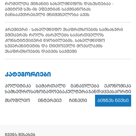
რომელთა მიზანიც სახელმწიფოს დასუსტებაა -
ამიტომ სუს-ის ეფექტიან საქმიანობას
განსაკუთრებული მნიშვნელობა აქვს
პრემიერი - სახელმწიფო უსაფრთხოების სამსახური
უმთავრეს როლს ასრულებს საქართველოს
კონსტიტუციური წყობილების, სახელმწიფო
სუვერენიტეტის და თითოეული მოქალაქის
უსაფრთხოების დაცვის საქმეში
ᲙᲐᲢᲔᲒᲝᲠᲘᲔᲑᲘ
პოლიტიკა
სამართალი
განათლება
ეკონომიკა
სამხედრო
საზოგადოება
კულტურა
ჯანდაცვა
სპორტი
მსოფლიო
ინტერვიუ
ჩინეთი
ბიზნეს ნიუსი
ᲩᲕᲔᲜᲡ ᲨᲔᲡᲐᲮᲔᲑ