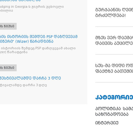
 ვინაობა ცნობილია
s Judging in Georgia-ს ჟიურის უცხოელი
გურჯაანის ღვი
ობილია
გრძელდება!
ეს ნიუსი
ბის ისტორიის შემდეგ PSP დაზღვევამ
მზეს ვერ დაემა
იზერი“ (Wizer) წარადგინა
დაცვის აუცილე
 ისტორიის შემდეგ PSP დაზღვევამ ახალი
ი“ (Wizer) წარადგინა
სუს-მა დიდი ო
ეს ნიუსი
ფაქტზე ბათუმი
 ფესტივალამდე დარჩა 3 დღე
სტივალამდე დარჩა 3 დღე
ᲙᲐᲢᲔᲒᲝᲠᲘᲔ
პოლიტიკა
სამ
საზოგადოება
ინტერვიუ