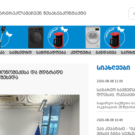
არი
რეკლამა
ჩვენ შესახებ
კონტაქტი
კა
სამხედრო
საზოგადოება
კულტურა
ჯანდაცვა
სპორტ
ᲡᲘᲐᲮᲚᲔᲔᲑᲘ
კონომიკისა და მდგრადი
 შეხვდა
2026-08-08 11:00
საგარეო საქმეთა
დღესაც, ოკუპაცი
რუსეთი არ ასრუ
საგარეო საქმეთა ს
შუამავლ
ოკუპაციის 18 წლის
ასრულებს ევროკავ
დადებულ 2008 წლის
შეწყვეტის შეთანხმე
2026-08-08 10:49
აფართოებს საკუთ
ოკუპირებულ რეგიონ
ეკა კუპატაძე - "
მილიტარიზაციის პ
ვისაც გიგა სექს
დგამს ნაბიჯებს მა