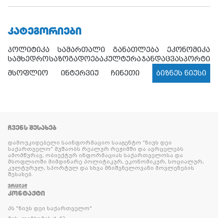
ᲙᲐᲢᲔᲒᲝᲠᲘᲔᲑᲘ
პოლიტიკა
სამართალი
განათლება
ეკონომიკა
სამხედრო
საზოგადოება
კულტურა
ჯანდაცვა
სპორტი
მსოფლიო
ინტერვიუ
ჩინეთი
ბიზნეს ნიუსი
ᲩᲕᲔᲜᲡ ᲨᲔᲡᲐᲮᲔᲑ
დამოუკიდებელი საინფორმაციო სააგენტო “ნიუს დეი
საქართველო” მუშაობს რეალურ რეჟიმში და ავრცელებს
ამომწურავ, ობიექტურ ინფორმაციას საქართველოსა და
მსოფლიოში მიმდინარე პოლიტიკურ, ეკონომიკურ, სოციალურ,
კულტურულ, სპორტულ და სხვა მნიშვნელოვანი მოვლენების
შესახებ.
ᲕᲠᲪᲚᲐᲓ
ᲙᲝᲜᲢᲐᲥᲢᲘ
პს "ნიუს დეი საქართველო"