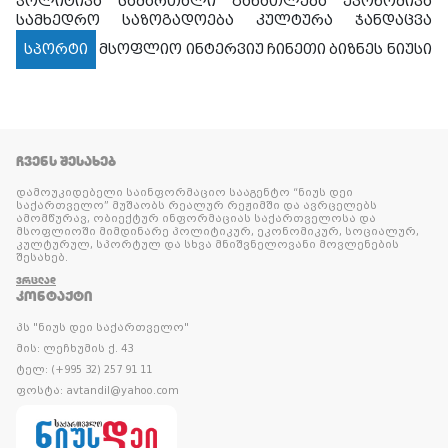
პოლიტიკა
სამართალი
განათლება
ეკონომიკა
სამხედრო
საზოგადოება
კულტურა
ჯანდაცვა
სპორტი
მსოფლიო
ინტერვიუ
ჩინეთი
ბიზნეს ნიუსი
ᲩᲕᲔᲜᲡ ᲨᲔᲡᲐᲮᲔᲑ
დამოუკიდებელი საინფორმაციო სააგენტო “ნიუს დეი
საქართველო” მუშაობს რეალურ რეჟიმში და ავრცელებს
ამომწურავ, ობიექტურ ინფორმაციას საქართველოსა და
მსოფლიოში მიმდინარე პოლიტიკურ, ეკონომიკურ, სოციალურ,
კულტურულ, სპორტულ და სხვა მნიშვნელოვანი მოვლენების
შესახებ.
ᲕᲠᲪᲚᲐᲓ
ᲙᲝᲜᲢᲐᲥᲢᲘ
პს "ნიუს დეი საქართველო"
მის: ლეჩხუმის ქ. 43
ტელ: (+995 32) 257 91 11
ფოსტა: avtandil@yahoo.com