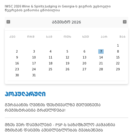
IWSC 2026 Wine & Spirits Judging in Georgia-ს ჟიურის უცხოელი
წევრების ვინაობა ცნობილია
აგვისტო 2026
კვი
ორშ
სამ
ოთხ
ხუთ
პარ
შაბ
1
2
3
4
5
6
7
8
9
10
11
12
13
14
15
16
17
18
19
20
21
22
23
24
25
26
27
28
29
30
31
ᲞᲝᲞᲣᲚᲐᲠᲣᲚᲘ
გურჯაანის ღვინის ფესტივალზე მეღვინეთა
რეგისტრაცია გრძელდება!
მზეს ვერ დაემალები - PSP-ს საზაფხულო კამპანია
მზისგან დაცვის აუცილებლობას გვახსენებს