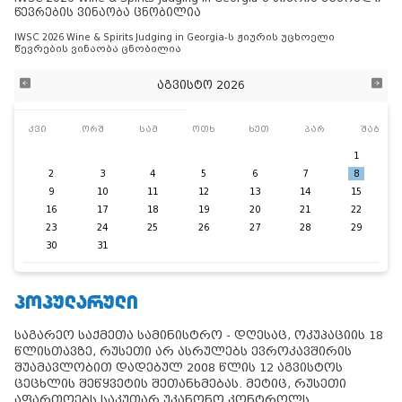
წევრების ვინაობა ცნობილია
IWSC 2026 Wine & Spirits Judging in Georgia-ს ჟიურის უცხოელი
წევრების ვინაობა ცნობილია
აგვისტო 2026
კვი
ორშ
სამ
ოთხ
ხუთ
პარ
შაბ
1
2
3
4
5
6
7
8
9
10
11
12
13
14
15
16
17
18
19
20
21
22
23
24
25
26
27
28
29
30
31
ᲞᲝᲞᲣᲚᲐᲠᲣᲚᲘ
საგარეო საქმეთა სამინისტრო - დღესაც, ოკუპაციის 18
წლისთავზე, რუსეთი არ ასრულებს ევროკავშირის
შუამავლობით დადებულ 2008 წლის 12 აგვისტოს
ცეცხლის შეწყვეტის შეთანხმებას. მეტიც, რუსეთი
აფართოებს საკუთარ უკანონო კონტროლს