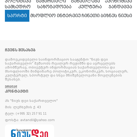
პოლიტიკა
სამართალი
განათლება
ეკონომიკა
სამხედრო
საზოგადოება
კულტურა
ჯანდაცვა
სპორტი
მსოფლიო
ინტერვიუ
ჩინეთი
ბიზნეს ნიუსი
ᲩᲕᲔᲜᲡ ᲨᲔᲡᲐᲮᲔᲑ
დამოუკიდებელი საინფორმაციო სააგენტო “ნიუს დეი
საქართველო” მუშაობს რეალურ რეჟიმში და ავრცელებს
ამომწურავ, ობიექტურ ინფორმაციას საქართველოსა და
მსოფლიოში მიმდინარე პოლიტიკურ, ეკონომიკურ, სოციალურ,
კულტურულ, სპორტულ და სხვა მნიშვნელოვანი მოვლენების
შესახებ.
ᲕᲠᲪᲚᲐᲓ
ᲙᲝᲜᲢᲐᲥᲢᲘ
პს "ნიუს დეი საქართველო"
მის: ლეჩხუმის ქ. 43
ტელ: (+995 32) 257 91 11
ფოსტა: avtandil@yahoo.com