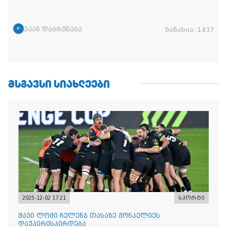
უკან დაბრუნება
ნანახია:
1437
ᲛᲡᲒᲐᲕᲡᲘ ᲡᲘᲐᲮᲚᲔᲔᲑᲘ
2025-12-02 17:21
სპორტი
შავი ლომი ჩელენჯ თასაზე მონპელიეს
დაუპირისპირდება