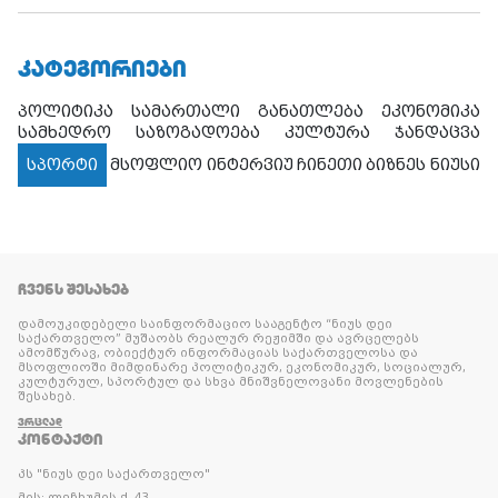
ᲙᲐᲢᲔᲒᲝᲠᲘᲔᲑᲘ
პოლიტიკა
სამართალი
განათლება
ეკონომიკა
სამხედრო
საზოგადოება
კულტურა
ჯანდაცვა
სპორტი
მსოფლიო
ინტერვიუ
ჩინეთი
ბიზნეს ნიუსი
ᲩᲕᲔᲜᲡ ᲨᲔᲡᲐᲮᲔᲑ
დამოუკიდებელი საინფორმაციო სააგენტო “ნიუს დეი
საქართველო” მუშაობს რეალურ რეჟიმში და ავრცელებს
ამომწურავ, ობიექტურ ინფორმაციას საქართველოსა და
მსოფლიოში მიმდინარე პოლიტიკურ, ეკონომიკურ, სოციალურ,
კულტურულ, სპორტულ და სხვა მნიშვნელოვანი მოვლენების
შესახებ.
ᲕᲠᲪᲚᲐᲓ
ᲙᲝᲜᲢᲐᲥᲢᲘ
პს "ნიუს დეი საქართველო"
მის: ლეჩხუმის ქ. 43