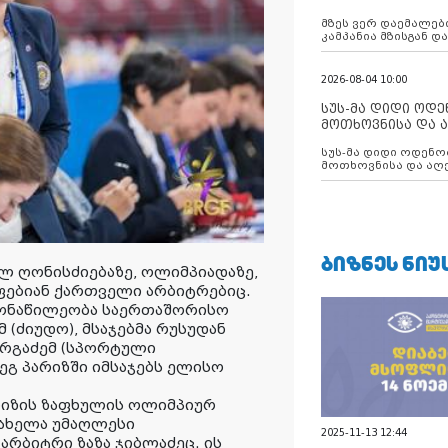
აუცილებლობას გ
მზეს ვერ დაემალები
კამპანია მზისგან 
გვახსენებს
2026-08-04 10:00
სუს-მა დიდი ოდ
მოთხოვნისა და ა
ბათუმის მერიის
სუს-მა დიდი ოდენობით ქრთამის
დააკავა
მოთხოვნისა და აღე
მერიის თანამშრომ
ᲑᲘᲖᲜᲔᲡ ᲜᲘᲣ
 ღონისძიებაზე, ოლიმპიადაზე,
ფებიან ქართველი არბიტრებიც.
მონაწილეობა საერთაშორისო
 (ძიუდო), მსაჯებმა რუსუდან
ორგაძემ (სპორტული
ეგ პარიზში იმსაჯებს ელისო
რიზის ზაფხულის ოლიმპიურ
სახელა უმაღლესი
2025-11-13 12:44
რბიტრი ზაზა ჯიბლაძეც. ის