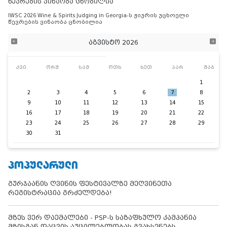
წევრების ვინაობა ცნობილია
IWSC 2026 Wine & Spirits Judging in Georgia-ს ჟიურის უცხოელი
წევრების ვინაობა ცნობილია
აგვისტო 2026
კვი
ორშ
სამ
ოთხ
ხუთ
პარ
შაბ
1
2
3
4
5
6
7
8
9
10
11
12
13
14
15
16
17
18
19
20
21
22
23
24
25
26
27
28
29
30
31
ᲞᲝᲞᲣᲚᲐᲠᲣᲚᲘ
გურჯაანის ღვინის ფესტივალზე მეღვინეთა
რეგისტრაცია გრძელდება!
მზეს ვერ დაემალები - PSP-ს საზაფხულო კამპანია
მზისგან დაცვის აუცილებლობას გვახსენებს