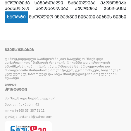
პოლიტიკა
სამართალი
განათლება
ეკონომიკა
სამხედრო
საზოგადოება
კულტურა
ჯანდაცვა
სპორტი
მსოფლიო
ინტერვიუ
ჩინეთი
ბიზნეს ნიუსი
ᲩᲕᲔᲜᲡ ᲨᲔᲡᲐᲮᲔᲑ
დამოუკიდებელი საინფორმაციო სააგენტო “ნიუს დეი
საქართველო” მუშაობს რეალურ რეჟიმში და ავრცელებს
ამომწურავ, ობიექტურ ინფორმაციას საქართველოსა და
მსოფლიოში მიმდინარე პოლიტიკურ, ეკონომიკურ, სოციალურ,
კულტურულ, სპორტულ და სხვა მნიშვნელოვანი მოვლენების
შესახებ.
ᲕᲠᲪᲚᲐᲓ
ᲙᲝᲜᲢᲐᲥᲢᲘ
პს "ნიუს დეი საქართველო"
მის: ლეჩხუმის ქ. 43
ტელ: (+995 32) 257 91 11
ფოსტა: avtandil@yahoo.com