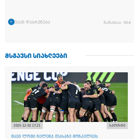
უკან დაბრუნება
ნანახია:
964
ᲛᲡᲒᲐᲕᲡᲘ ᲡᲘᲐᲮᲚᲔᲔᲑᲘ
2025-12-02 17:21
სპორტი
შავი ლომი ჩელენჯ თასაზე მონპელიეს