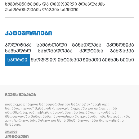
სუვერენიტეტის და თითოეული მოქალაქის
უსაფრთხოების დაცვის საქმეში
ᲙᲐᲢᲔᲒᲝᲠᲘᲔᲑᲘ
პოლიტიკა
სამართალი
განათლება
ეკონომიკა
სამხედრო
საზოგადოება
კულტურა
ჯანდაცვა
სპორტი
მსოფლიო
ინტერვიუ
ჩინეთი
ბიზნეს ნიუსი
ᲩᲕᲔᲜᲡ ᲨᲔᲡᲐᲮᲔᲑ
დამოუკიდებელი საინფორმაციო სააგენტო “ნიუს დეი
საქართველო” მუშაობს რეალურ რეჟიმში და ავრცელებს
ამომწურავ, ობიექტურ ინფორმაციას საქართველოსა და
მსოფლიოში მიმდინარე პოლიტიკურ, ეკონომიკურ, სოციალურ,
კულტურულ, სპორტულ და სხვა მნიშვნელოვანი მოვლენების
შესახებ.
ᲕᲠᲪᲚᲐᲓ
ᲙᲝᲜᲢᲐᲥᲢᲘ