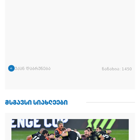
უკან დაბრუნება
ნანახია:
1450
ᲛᲡᲒᲐᲕᲡᲘ ᲡᲘᲐᲮᲚᲔᲔᲑᲘ