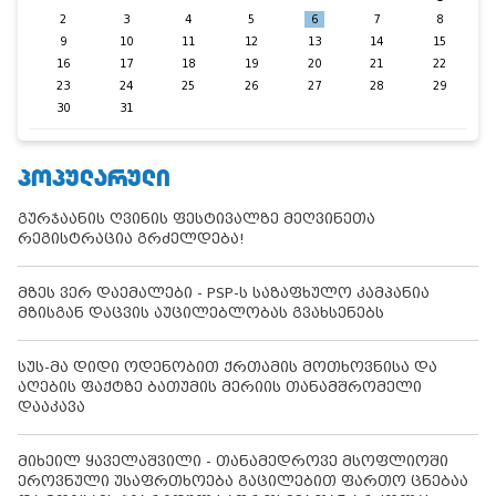
2
3
4
5
6
7
8
9
10
11
12
13
14
15
16
17
18
19
20
21
22
23
24
25
26
27
28
29
30
31
ᲞᲝᲞᲣᲚᲐᲠᲣᲚᲘ
გურჯაანის ღვინის ფესტივალზე მეღვინეთა
რეგისტრაცია გრძელდება!
მზეს ვერ დაემალები - PSP-ს საზაფხულო კამპანია
მზისგან დაცვის აუცილებლობას გვახსენებს
სუს-მა დიდი ოდენობით ქრთამის მოთხოვნისა და
აღების ფაქტზე ბათუმის მერიის თანამშრომელი
დააკავა
მიხეილ ყაველაშვილი - თანამედროვე მსოფლიოში
ეროვნული უსაფრთხოება გაცილებით ფართო ცნებაა