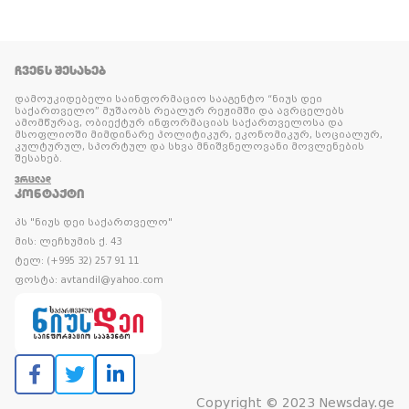
ᲩᲕᲔᲜᲡ ᲨᲔᲡᲐᲮᲔᲑ
დამოუკიდებელი საინფორმაციო სააგენტო “ნიუს დეი
საქართველო” მუშაობს რეალურ რეჟიმში და ავრცელებს
ამომწურავ, ობიექტურ ინფორმაციას საქართველოსა და
მსოფლიოში მიმდინარე პოლიტიკურ, ეკონომიკურ, სოციალურ,
კულტურულ, სპორტულ და სხვა მნიშვნელოვანი მოვლენების
შესახებ.
ᲕᲠᲪᲚᲐᲓ
ᲙᲝᲜᲢᲐᲥᲢᲘ
პს "ნიუს დეი საქართველო"
მის: ლეჩხუმის ქ. 43
ტელ: (+995 32) 257 91 11
ფოსტა: avtandil@yahoo.com
Copyright © 2023 Newsday.ge