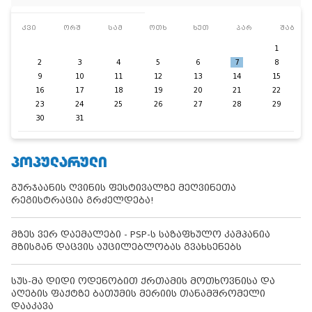
კვი
ორშ
სამ
ოთხ
ხუთ
პარ
შაბ
1
2
3
4
5
6
7
8
9
10
11
12
13
14
15
16
17
18
19
20
21
22
23
24
25
26
27
28
29
30
31
ᲞᲝᲞᲣᲚᲐᲠᲣᲚᲘ
გურჯაანის ღვინის ფესტივალზე მეღვინეთა
რეგისტრაცია გრძელდება!
მზეს ვერ დაემალები - PSP-ს საზაფხულო კამპანია
მზისგან დაცვის აუცილებლობას გვახსენებს
სუს-მა დიდი ოდენობით ქრთამის მოთხოვნისა და
აღების ფაქტზე ბათუმის მერიის თანამშრომელი
დააკავა