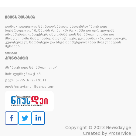
ᲩᲕᲔᲜᲡ ᲨᲔᲡᲐᲮᲔᲑ
დამოუკიდებელი საინფორმაციო სააგენტო “ნიუს დეი
საქართველო” მუშაობს რეალურ რეჟიმში და ავრცელებს
ამომწურავ, ობიექტურ ინფორმაციას საქართველოსა და
მსოფლიოში მიმდინარე პოლიტიკურ, ეკონომიკურ, სოციალურ,
კულტურულ, სპორტულ და სხვა მნიშვნელოვანი მოვლენების
შესახებ.
ᲕᲠᲪᲚᲐᲓ
ᲙᲝᲜᲢᲐᲥᲢᲘ
პს "ნიუს დეი საქართველო"
მის: ლეჩხუმის ქ. 43
ტელ: (+995 32) 257 91 11
ფოსტა: avtandil@yahoo.com
Copyright © 2023 Newsday.ge
Created by
Proservice