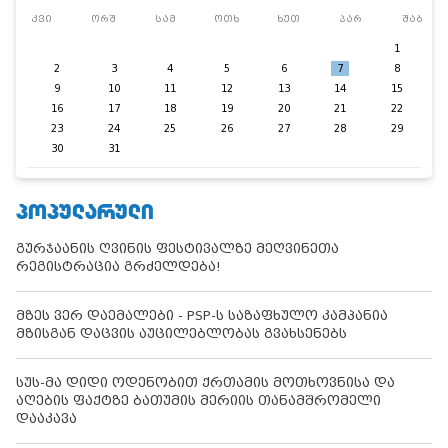
კვი
ორშ
სამ
ოთხ
ხუთ
პარ
შაბ
1
2
3
4
5
6
7
8
9
10
11
12
13
14
15
16
17
18
19
20
21
22
23
24
25
26
27
28
29
30
31
ᲞᲝᲞᲣᲚᲐᲠᲣᲚᲘ
გურჯაანის ღვინის ფესტივალზე მეღვინეთა
რეგისტრაცია გრძელდება!
მზეს ვერ დაემალები - PSP-ს საზაფხულო კამპანია
მზისგან დაცვის აუცილებლობას გვახსენებს
სუს-მა დიდი ოდენობით ქრთამის მოთხოვნისა და
აღების ფაქტზე ბათუმის მერიის თანამშრომელი
დააკავა