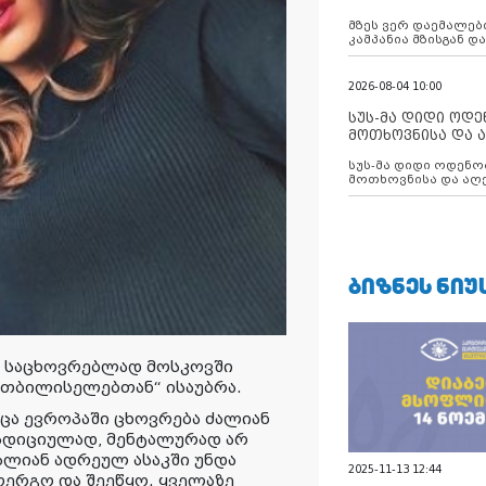
აუცილებლობას გ
მზეს ვერ დაემალები
კამპანია მზისგან 
გვახსენებს
2026-08-04 10:00
სუს-მა დიდი ოდ
მოთხოვნისა და ა
ბათუმის მერიის
სუს-მა დიდი ოდენობით ქრთამის
დააკავა
მოთხოვნისა და აღე
მერიის თანამშრომ
ᲑᲘᲖᲜᲔᲡ ᲜᲘᲣ
ნ საცხოვრებლად მოსკოვში
 „თბილისელებთან“ ისაუბრა.
ცა ევროპაში ცხოვრება ძალიან
რადიციულად, მენტალურად არ
ალიან ადრეულ ასაკში უნდა
2025-11-13 12:44
მოერგო და შეეწყო. ყველაზე