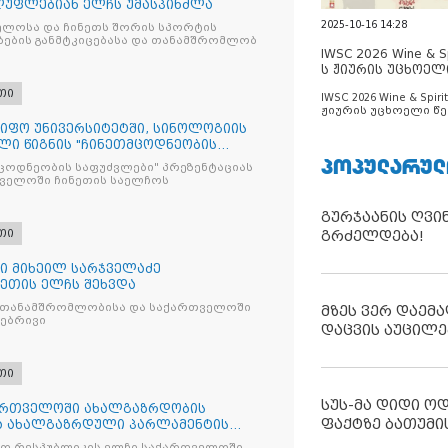
ლუფლებიან ელჩს უმასპინძლა
2025-10-16 14:28
ელოსა და ჩინეთს შორის სპორტის
ბის განმტკიცებასა და თანამშრომლობ
IWSC 2026 Wine & Spi
ს ჟიურის უცხოელ
ცნობილია
თი
IWSC 2026 Wine & Spirit
ჟიურის უცხოელი წე
ცნობილია
იფო უნივერსიტეტში, სინოლოგიის
ლი წიგნის "ჩინეთმცოდნეობის
ᲞᲝᲞᲣᲚᲐᲠᲣᲚ
მცოდნეობის საფუძვლები" პრეზენტაციას
ველოში ჩინეთის საელჩოს
გურჯაანის ღვი
თი
გრძელდება!
რი მიხეილ სარჯველაძე
ეთის ელჩს შეხვდა
შრომლობისა და საქართველოში
მზეს ვერ დაემა
ოებრივი
დაცვის აუცილე
თი
სუს-მა დიდი ო
ქართველოში ახალგაზრდობის
ფაქტზე ბათუმი
და ახალგაზრდული პარლამენტის
ხო რესპუბლიკის ელჩი საქართველოში