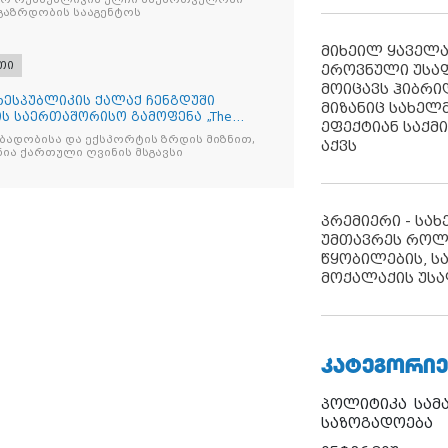
ლგაზრდობის სააგენტოს
მიხეილ ყაველ
თი
ეროვნული უსა
მოიცავს ჰიბრ
რესპუბლიკის ქალაქ ჩენგდუში
მიზანიც სახელმ
ის საერთაშორისო გამოფენა „The
ეფექტიან საქმ
ბადობისა და ექსპორტის ზრდის მიზნით,
აქვს
ია ქართული ღვინის მსგავსი
პრემიერი - სა
უმთავრეს როლ
წყობილების, ს
მოქალაქის უსა
ᲙᲐᲢᲔᲒᲝᲠᲘᲔ
პოლიტიკა
სამ
საზოგადოება