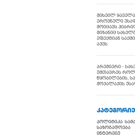
მიხეილ ყაველ
ეროვნული უსა
მოიცავს ჰიბრ
მიზანიც სახელმ
ეფექტიან საქმ
აქვს
პრემიერი - სა
უმთავრეს როლ
წყობილების, ს
მოქალაქის უსა
ᲙᲐᲢᲔᲒᲝᲠᲘᲔ
პოლიტიკა
სამ
საზოგადოება
ინტერვიუ