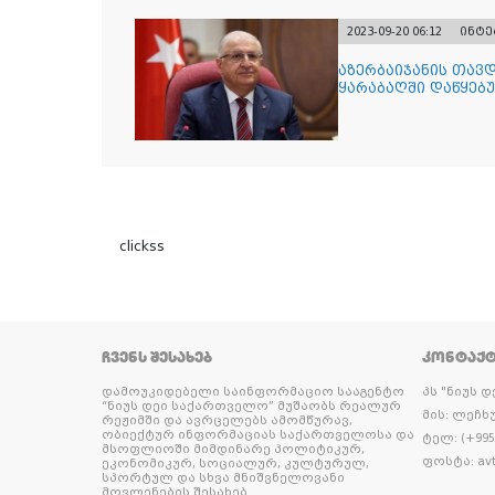
2023-09-20 06:12
ინტე
აზერბაიჯანის თავ
ყარაბაღში დაწყებუ
clickss
ᲩᲕᲔᲜᲡ ᲨᲔᲡᲐᲮᲔᲑ
ᲙᲝᲜᲢᲐᲥ
დამოუკიდებელი საინფორმაციო სააგენტო
პს "ნიუს 
“ნიუს დეი საქართველო” მუშაობს რეალურ
მის: ლეჩხუ
რეჟიმში და ავრცელებს ამომწურავ,
ობიექტურ ინფორმაციას საქართველოსა და
ტელ: (+995 
მსოფლიოში მიმდინარე პოლიტიკურ,
ფოსტა: avt
ეკონომიკურ, სოციალურ, კულტურულ,
სპორტულ და სხვა მნიშვნელოვანი
მოვლენების შესახებ.