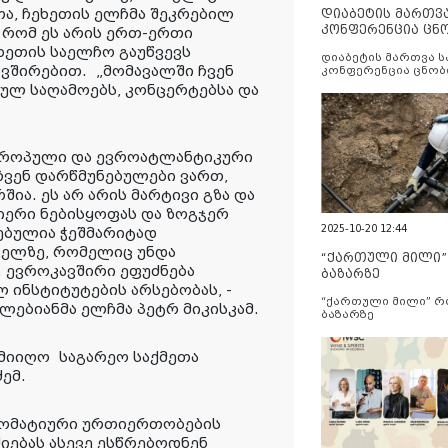
ა, ჩეხეთის ელჩმა შეკრებილ
დიაბეტის მართვ
კონფერენცია ცნ
, რომ ეს არის ერთ-ერთი
და სერვისების გ
ეთის საელჩო გაუწვევს
დიაბეტის მართვა 
ავშირებით.
„მომავალში ჩვენ
კონფერენცია ცნობ
სერვისების გაუმჯობ
ულ საღამოებს, კონცერტებსა და
ვროპული და ევროატლანტიკური
ჩვენ დარწმუნებულები ვართ,
ა. ეს არ არის მარტივი გზა და
იერი ნებისყოფას და ზოგჯერ
2025-10-20 12:44
ებულია ჭეშმარიტად
ელზე, რომელიც უნდა
“ქართული მილი
 ევროკავშირი ეფუძნება
ბაზარზე
 ინსტიტუტების არსებობას, -
“ქართული მილი” 
ლებიანმა ელჩმა პეტრ მიკისკამ.
ბაზარზე
 მიიღო
საგარეო საქმეთა
ემ.
ლომატიური ურთიერთობების
იებას ასევე ესწრებოდნენ