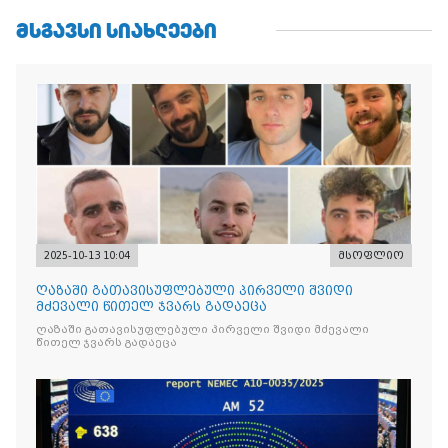
ᲛᲡᲒᲐᲕᲡᲘ ᲡᲘᲐᲮᲚᲔᲔᲑᲘ
2025-10-13 10:04
მსოფლიო
ღაზაში გათავისუფლებული პირველი შვიდი
მძევალი წითელ ჯვარს გადაეცა
ღაზაში გათავისუფლებული პირველი შვიდი მძევალი
წითელ ჯვარს გადაეცა