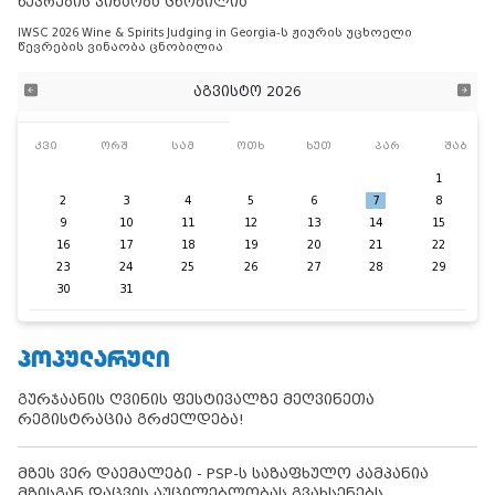
წევრების ვინაობა ცნობილია
IWSC 2026 Wine & Spirits Judging in Georgia-ს ჟიურის უცხოელი
წევრების ვინაობა ცნობილია
აგვისტო 2026
კვი
ორშ
სამ
ოთხ
ხუთ
პარ
შაბ
1
2
3
4
5
6
7
8
9
10
11
12
13
14
15
16
17
18
19
20
21
22
23
24
25
26
27
28
29
30
31
ᲞᲝᲞᲣᲚᲐᲠᲣᲚᲘ
გურჯაანის ღვინის ფესტივალზე მეღვინეთა
რეგისტრაცია გრძელდება!
მზეს ვერ დაემალები - PSP-ს საზაფხულო კამპანია
მზისგან დაცვის აუცილებლობას გვახსენებს