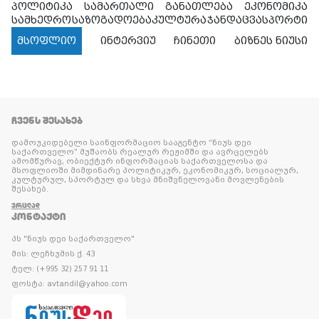
პოლიტიკა
სამართალი
განათლება
ეკონომიკა
სამხედრო
საზოგადოება
კულტურა
ჯანდაცვა
სპორტი
მსოფლიო
ინტერვიუ
ჩინეთი
ბიზნეს ნიუსი
ᲩᲕᲔᲜᲡ ᲨᲔᲡᲐᲮᲔᲑ
დამოუკიდებელი საინფორმაციო სააგენტო “ნიუს დეი
საქართველო” მუშაობს რეალურ რეჟიმში და ავრცელებს
ამომწურავ, ობიექტურ ინფორმაციას საქართველოსა და
მსოფლიოში მიმდინარე პოლიტიკურ, ეკონომიკურ, სოციალურ,
კულტურულ, სპორტულ და სხვა მნიშვნელოვანი მოვლენების
შესახებ.
ᲕᲠᲪᲚᲐᲓ
ᲙᲝᲜᲢᲐᲥᲢᲘ
პს "ნიუს დეი საქართველო"
მის: ლეჩხუმის ქ. 43
ტელ: (+995 32) 257 91 11
ფოსტა: avtandil@yahoo.com