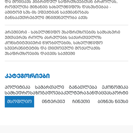
და მოიცავს ჰიბრიდულ საფრთხეებთან ბრძოლას,
რომელთა მიზანიც სახელმწიფოს დასუსტებაა -
ამიტომ სუს-ის ეფექტიან საქმიანობას
განსაკუთრებული მნიშვნელობა აქვს
პრემიერი - სახელმწიფო უსაფრთხოების სამსახური
უმთავრეს როლს ასრულებს საქართველოს
კონსტიტუციური წყობილების, სახელმწიფო
სუვერენიტეტის და თითოეული მოქალაქის
უსაფრთხოების დაცვის საქმეში
ᲙᲐᲢᲔᲒᲝᲠᲘᲔᲑᲘ
პოლიტიკა
სამართალი
განათლება
ეკონომიკა
სამხედრო
საზოგადოება
კულტურა
ჯანდაცვა
სპორტი
მსოფლიო
ინტერვიუ
ჩინეთი
ბიზნეს ნიუსი