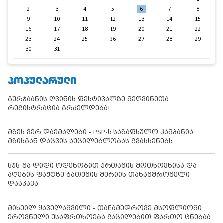
2
3
4
5
6
7
8
9
10
11
12
13
14
15
16
17
18
19
20
21
22
23
24
25
26
27
28
29
30
31
ᲞᲝᲞᲣᲚᲐᲠᲣᲚᲘ
გურჯაანის ღვინის ფესტივალზე მეღვინეთა
რეგისტრაცია გრძელდება!
მზეს ვერ დაემალები - PSP-ს საზაფხულო კამპანია
მზისგან დაცვის აუცილებლობას გვახსენებს
სუს-მა დიდი ოდენობით ქრთამის მოთხოვნისა და
აღების ფაქტზე ბათუმის მერიის თანამშრომელი
დააკავა
მიხეილ ყაველაშვილი - თანამედროვე მსოფლიოში
ეროვნული უსაფრთხოება გაცილებით ფართო ცნებაა