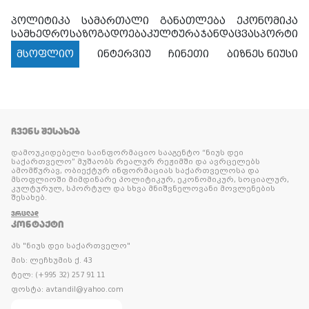
პოლიტიკა
სამართალი
განათლება
ეკონომიკა
სამხედრო
საზოგადოება
კულტურა
ჯანდაცვა
სპორტი
მსოფლიო
ინტერვიუ
ჩინეთი
ბიზნეს ნიუსი
ᲩᲕᲔᲜᲡ ᲨᲔᲡᲐᲮᲔᲑ
დამოუკიდებელი საინფორმაციო სააგენტო “ნიუს დეი
საქართველო” მუშაობს რეალურ რეჟიმში და ავრცელებს
ამომწურავ, ობიექტურ ინფორმაციას საქართველოსა და
მსოფლიოში მიმდინარე პოლიტიკურ, ეკონომიკურ, სოციალურ,
კულტურულ, სპორტულ და სხვა მნიშვნელოვანი მოვლენების
შესახებ.
ᲕᲠᲪᲚᲐᲓ
ᲙᲝᲜᲢᲐᲥᲢᲘ
პს "ნიუს დეი საქართველო"
მის: ლეჩხუმის ქ. 43
ტელ: (+995 32) 257 91 11
ფოსტა: avtandil@yahoo.com