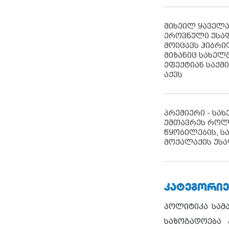
მიხეილ ყაველ
ეროვნული უსა
მოიცავს ჰიბრ
მიზანიც სახელმ
ეფექტიან საქმ
აქვს
პრემიერი - სა
უმთავრეს როლ
წყობილების, ს
მოქალაქის უსა
ᲙᲐᲢᲔᲒᲝᲠᲘᲔ
პოლიტიკა
სამ
საზოგადოება