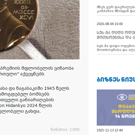
აუცილებლობას გ
მზეს ვერ დაემალები
კამპანია მზისგან 
გვახსენებს
2026-08-04 10:00
სუს-მა დიდი ოდ
მოთხოვნისა და ა
ბათუმის მერიის
სუს-მა დიდი ოდენობით ქრთამის
დააკავა
მოთხოვნისა და აღე
მერიის თანამშრომ
 პრემიის მფლობელის ვინაობა
რთული
"
აქვეყნებს
ᲑᲘᲖᲜᲔᲡ ᲜᲘᲣ
სა და ნაგასაკიში 1945 წელს
ჩამოგდებულ ბომბებს
რთვული განიარაღების
n Hidankyo 2024 წლის
მფლობელი გახდა.
ნანახია:
1090
2025-11-13 12:44