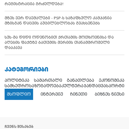
რეგისტრაცია გრძელდება!
მზეს ვერ დაემალები - PSP-ს საზაფხულო კამპანია
მზისგან დაცვის აუცილებლობას გვახსენებს
სუს-მა დიდი ოდენობით ქრთამის მოთხოვნისა და
აღების ფაქტზე ბათუმის მერიის თანამშრომელი
დააკავა
ᲙᲐᲢᲔᲒᲝᲠᲘᲔᲑᲘ
პოლიტიკა
სამართალი
განათლება
ეკონომიკა
სამხედრო
საზოგადოება
კულტურა
ჯანდაცვა
სპორტი
მსოფლიო
ინტერვიუ
ჩინეთი
ბიზნეს ნიუსი
ᲩᲕᲔᲜᲡ ᲨᲔᲡᲐᲮᲔᲑ