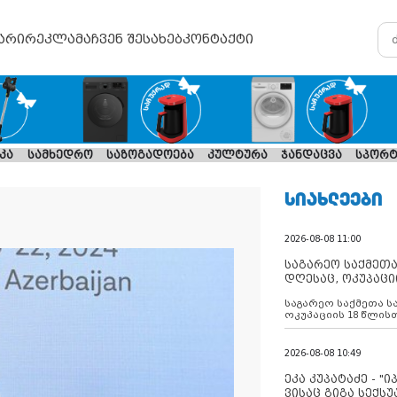
არი
რეკლამა
ჩვენ შესახებ
კონტაქტი
კა
სამხედრო
საზოგადოება
კულტურა
ჯანდაცვა
სპორტ
ᲡᲘᲐᲮᲚᲔᲔᲑᲘ
2026-08-08 11:00
საგარეო საქმეთა
დღესაც, ოკუპაცი
რუსეთი არ ასრუ
საგარეო საქმეთა ს
შუამავლ
ოკუპაციის 18 წლის
ასრულებს ევროკავ
დადებულ 2008 წლის
შეწყვეტის შეთანხმე
2026-08-08 10:49
აფართოებს საკუთ
ოკუპირებულ რეგიონ
ეკა კუპატაძე - "
მილიტარიზაციის პ
ვისაც გიგა სექს
დგამს ნაბიჯებს მა