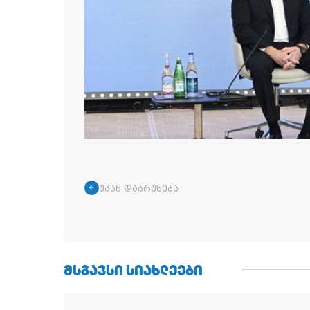
უკან დაბრუნება
ᲛᲡᲒᲐᲕᲡᲘ ᲡᲘᲐᲮᲚᲔᲔᲑᲘ