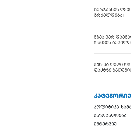
გურჯაანის ღვი
გრძელდება!
მზეს ვერ დაემა
დაცვის აუცილე
სუს-მა დიდი ო
ფაქტზე ბათუმი
ᲙᲐᲢᲔᲒᲝᲠᲘᲔ
პოლიტიკა
სამ
საზოგადოება
ინტერვიუ