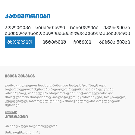
ᲙᲐᲢᲔᲒᲝᲠᲘᲔᲑᲘ
პოლიტიკა
სამართალი
განათლება
ეკონომიკა
სამხედრო
საზოგადოება
კულტურა
ჯანდაცვა
სპორტი
მსოფლიო
ინტერვიუ
ჩინეთი
ბიზნეს ნიუსი
ᲩᲕᲔᲜᲡ ᲨᲔᲡᲐᲮᲔᲑ
დამოუკიდებელი საინფორმაციო სააგენტო “ნიუს დეი
საქართველო” მუშაობს რეალურ რეჟიმში და ავრცელებს
ამომწურავ, ობიექტურ ინფორმაციას საქართველოსა და
მსოფლიოში მიმდინარე პოლიტიკურ, ეკონომიკურ, სოციალურ,
კულტურულ, სპორტულ და სხვა მნიშვნელოვანი მოვლენების
შესახებ.
ᲕᲠᲪᲚᲐᲓ
ᲙᲝᲜᲢᲐᲥᲢᲘ
პს "ნიუს დეი საქართველო"
მის: ლეჩხუმის ქ. 43