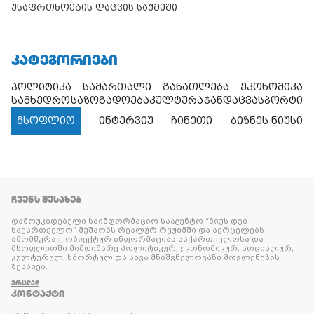
უსაფრთხოების დაცვის საქმეში
ᲙᲐᲢᲔᲒᲝᲠᲘᲔᲑᲘ
პოლიტიკა
სამართალი
განათლება
ეკონომიკა
სამხედრო
საზოგადოება
კულტურა
ჯანდაცვა
სპორტი
მსოფლიო
ინტერვიუ
ჩინეთი
ბიზნეს ნიუსი
ᲩᲕᲔᲜᲡ ᲨᲔᲡᲐᲮᲔᲑ
დამოუკიდებელი საინფორმაციო სააგენტო “ნიუს დეი
საქართველო” მუშაობს რეალურ რეჟიმში და ავრცელებს
ამომწურავ, ობიექტურ ინფორმაციას საქართველოსა და
მსოფლიოში მიმდინარე პოლიტიკურ, ეკონომიკურ, სოციალურ,
კულტურულ, სპორტულ და სხვა მნიშვნელოვანი მოვლენების
შესახებ.
ᲕᲠᲪᲚᲐᲓ
ᲙᲝᲜᲢᲐᲥᲢᲘ