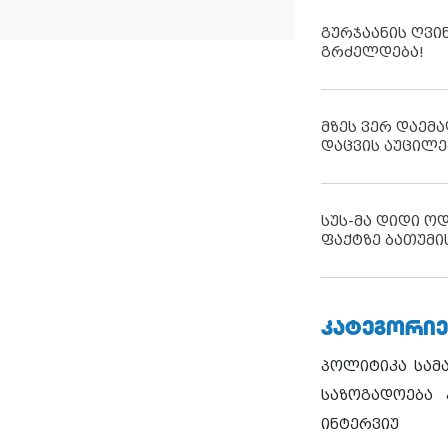
გურჯაანის ღვი
გრძელდება!
მზეს ვერ დაემა
დაცვის აუცილე
სუს-მა დიდი ო
ფაქტზე ბათუმი
ᲙᲐᲢᲔᲒᲝᲠᲘᲔ
პოლიტიკა
სამ
საზოგადოება
ინტერვიუ