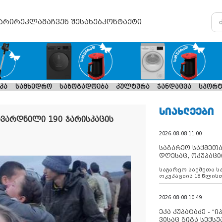
არი
რეკლამა
ჩვენ შესახებ
კონტაქტი
კა
სამხედრო
საზოგადოება
კულტურა
ჯანდაცვა
სპორტ
ᲡᲘᲐᲮᲚᲔᲔᲑᲘ
ავარდნილი 190 ჯარისკაცის
2026-08-08 11:00
საგარეო საქმეთა
დღესაც, ოკუპაცი
რუსეთი არ ასრუ
საგარეო საქმეთა ს
შუამავლ
ოკუპაციის 18 წლის
ასრულებს ევროკავ
დადებულ 2008 წლის
შეწყვეტის შეთანხმე
2026-08-08 10:49
აფართოებს საკუთ
ოკუპირებულ რეგიონ
ეკა კუპატაძე - "
მილიტარიზაციის პ
ვისაც გიგა სექს
დგამს ნაბიჯებს მა