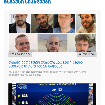
ᲛᲡᲒᲐᲕᲡᲘ ᲡᲘᲐᲮᲚᲔᲔᲑᲘ
2025-10-13 10:04
მსოფლიო
ღაზაში გათავისუფლებული პირველი შვიდი
მძევალი წითელ ჯვარს გადაეცა
ღაზაში გათავისუფლებული პირველი შვიდი მძევალი
წითელ ჯვარს გადაეცა