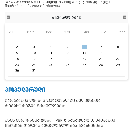
IWSC 2026 Wine & Spirits Judging in Georgia-ს ჟიურის უცხოელი
წევრების ვინაობა ცნობილია
აგვისტო 2026
კვი
ორშ
სამ
ოთხ
ხუთ
პარ
შაბ
1
2
3
4
5
6
7
8
9
10
11
12
13
14
15
16
17
18
19
20
21
22
23
24
25
26
27
28
29
30
31
ᲞᲝᲞᲣᲚᲐᲠᲣᲚᲘ
გურჯაანის ღვინის ფესტივალზე მეღვინეთა
რეგისტრაცია გრძელდება!
მზეს ვერ დაემალები - PSP-ს საზაფხულო კამპანია
მზისგან დაცვის აუცილებლობას გვახსენებს