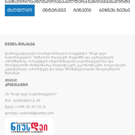
სამხედრო
საზოგადოება
კულტურა
ჯანდაცვა
სპორტი
მსოფლიო
ინტერვიუ
ჩინეთი
ბიზნეს ნიუსი
ᲩᲕᲔᲜᲡ ᲨᲔᲡᲐᲮᲔᲑ
დამოუკიდებელი საინფორმაციო სააგენტო “ნიუს დეი
საქართველო” მუშაობს რეალურ რეჟიმში და ავრცელებს
ამომწურავ, ობიექტურ ინფორმაციას საქართველოსა და
მსოფლიოში მიმდინარე პოლიტიკურ, ეკონომიკურ, სოციალურ,
კულტურულ, სპორტულ და სხვა მნიშვნელოვანი მოვლენების
შესახებ.
ᲕᲠᲪᲚᲐᲓ
ᲙᲝᲜᲢᲐᲥᲢᲘ
პს "ნიუს დეი საქართველო"
მის: ლეჩხუმის ქ. 43
ტელ: (+995 32) 257 91 11
ფოსტა: avtandil@yahoo.com