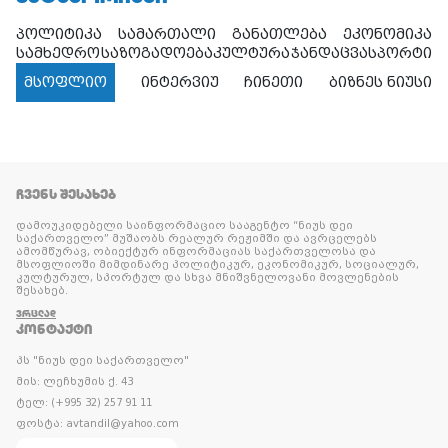
პოლიტიკა
სამართალი
განათლება
ეკონომიკა
სამხედრო
საზოგადოება
კულტურა
ჯანდაცვა
სპორტი
მსოფლიო
ინტერვიუ
ჩინეთი
ბიზნეს ნიუსი
ᲩᲕᲔᲜᲡ ᲨᲔᲡᲐᲮᲔᲑ
დამოუკიდებელი საინფორმაციო სააგენტო “ნიუს დეი
საქართველო” მუშაობს რეალურ რეჟიმში და ავრცელებს
ამომწურავ, ობიექტურ ინფორმაციას საქართველოსა და
მსოფლიოში მიმდინარე პოლიტიკურ, ეკონომიკურ, სოციალურ,
კულტურულ, სპორტულ და სხვა მნიშვნელოვანი მოვლენების
შესახებ.
ᲕᲠᲪᲚᲐᲓ
ᲙᲝᲜᲢᲐᲥᲢᲘ
პს "ნიუს დეი საქართველო"
მის: ლეჩხუმის ქ. 43
ტელ: (+995 32) 257 91 11
ფოსტა: avtandil@yahoo.com