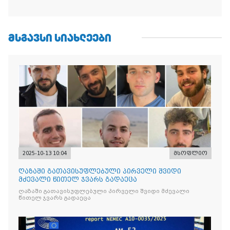
ᲛᲡᲒᲐᲕᲡᲘ ᲡᲘᲐᲮᲚᲔᲔᲑᲘ
2025-10-13 10:04
მსოფლიო
ღაზაში გათავისუფლებული პირველი შვიდი
მძევალი წითელ ჯვარს გადაეცა
ღაზაში გათავისუფლებული პირველი შვიდი მძევალი
წითელ ჯვარს გადაეცა