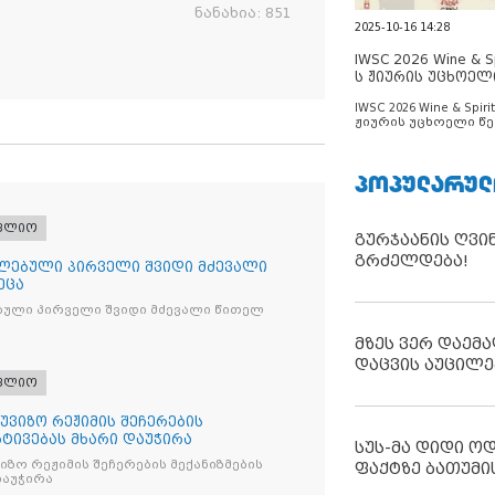
ნანახია:
851
2025-10-16 14:28
IWSC 2026 Wine & Spi
ს ჟიურის უცხოელ
ცნობილია
IWSC 2026 Wine & Spirit
ჟიურის უცხოელი წე
ცნობილია
ᲞᲝᲞᲣᲚᲐᲠᲣᲚ
ფლიო
გურჯაანის ღვი
გრძელდება!
ლებული პირველი შვიდი მძევალი
ეცა
ბული პირველი შვიდი მძევალი წითელ
მზეს ვერ დაემა
დაცვის აუცილე
ფლიო
უვიზო რეჟიმის შეჩერების
რტივებას მხარი დაუჭირა
სუს-მა დიდი ო
ზო რეჟიმის შეჩერების მექანიზმების
ფაქტზე ბათუმი
დაუჭირა