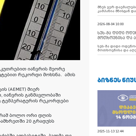
აუცილებლობას გ
მზეს ვერ დაემალები
კამპანია მზისგან 
გვახსენებს
2026-08-04 10:00
სუს-მა დიდი ოდ
მოთხოვნისა და ა
ბათუმის მერიის
სუს-მა დიდი ოდენობით ქრთამის
დააკავა
მოთხოვნისა და აღე
მერიის თანამშრომ
საკუთრებით იანვრის მეორე
მეტებით რეკორდი მოხსნა.
ამის
ᲑᲘᲖᲜᲔᲡ ᲜᲘᲣ
ს (AEMET) მიერ
, იანვრის განმავლობაში
ზე ტემპერატურის რეკორდები
ურამ ბოლო ორი დღის
სამხრეთში 20 გრადუსს
2025-11-13 12:44
აქებში ალბასეტეში, პალმა დე