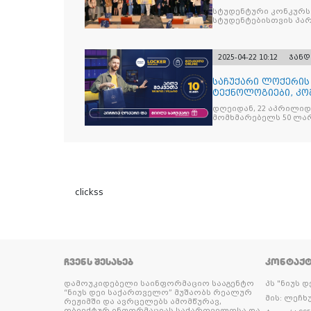
Curasept-
სტუდენტური კონკურსი
სტუდენტებისთვის პ
2025-04-22 10:12
ჯანდ
საჩუქარი ლოქერის
ტექნოლოგიები, კო
ყოველთვის სარგე
დღეიდან, 22 აპრილი
მომხმარებელს 50 ლა
clickss
ᲩᲕᲔᲜᲡ ᲨᲔᲡᲐᲮᲔᲑ
ᲙᲝᲜᲢᲐᲥ
დამოუკიდებელი საინფორმაციო სააგენტო
პს "ნიუს 
“ნიუს დეი საქართველო” მუშაობს რეალურ
მის: ლეჩხუ
რეჟიმში და ავრცელებს ამომწურავ,
ობიექტურ ინფორმაციას საქართველოსა და