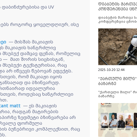
დიაბეტის მართვ
 დაბინძურებისა და UV
კონფერენცია ცნ
და სერვისების გ
დიაბეტის მართვა 
კონფერენცია ცნობ
რებს როგორც ყოველდღიურ, ისე
სერვისების გაუმჯობ
რეი
— მისშას მაკიაჟის
ს მაკიაჟის ხანგრძლივ
ს მსუბუქ დამცავ ფენას, რომელიც
ს — მათ შორის სიცხისგან,
 მსუბუქი ტექსტურისაა, რაც
2025-10-20 12:44
ა არ იწვევს წებოვან ეფექტს.
თვის, რომ მაკიაჟი იყოს
“ქართული მილი
ჯანსაღად და ბზინვარედ.
ბაზარზე
 ერთნაირად იდეალურია
“ქართული მილი” 
სთვის, როდესაც ხანგრძლივი
ბაზარზე
რთ.
tant matt
— ეს მაკიაჟის
რია, რადგან მატირების
აპირზე ზედმეტი ბზინვარება არ
ჭვირვალე ფორმულა
ის ბუნებრივი კომპლექსით, რაც
ებს.