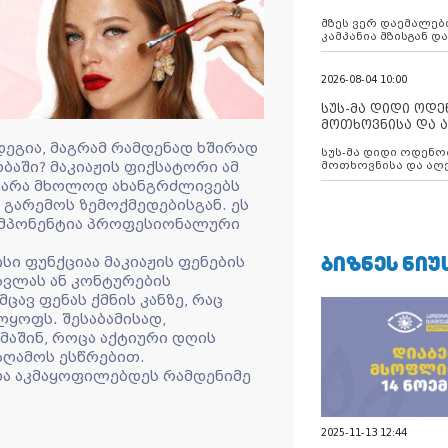
აუცილებლობას გ
მზეს ვერ დაემალები
კამპანია მზისგან 
გვახსენებს
2026-08-04 10:00
სუს-მა დიდი ოდ
მოთხოვნისა და ა
ბათუმის მერიის
ეგია, მაგრამ რამდენად ხშირად
სუს-მა დიდი ოდენობით ქრთამის
დააკავა
ბაში? მაკიაჟის ფიქსატორი ამ
მოთხოვნისა და აღე
მერიის თანამშრომ
ს არა მხოლოდ ახანგრძლივებს
ს გარემოს ზემოქმედებისგან. ეს
ომპონენტია პროფესიონალური
ᲑᲘᲖᲜᲔᲡ ᲜᲘᲣ
ი ფუნქციაა მაკიაჟის ფენების
სვლას ან კონტურების
ცავ ფენას ქმნის კანზე, რაც
ყოფს. შესაბამისად,
მაშინ, როცა აქტიური დღის
საღამოს ესწრებით.
ნდა აკმაყოფილებდეს რამდენიმე
2025-11-13 12:44