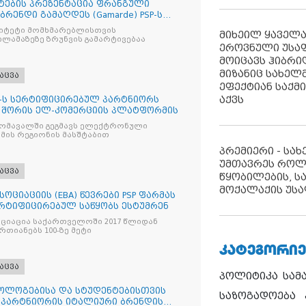
ტების პრეზენტაცია ფრანგული
ენდი გამაღდეს (Gamarde) PSP-ს
რიტეტი მომხმარებლისთვის
მიხეილ ყაველ
ლამაზეზე ზრუნვის გამარტივებაა
ეროვნული უსა
მოიცავს ჰიბრ
მიზანიც სახელმ
აცვა
ეფექტიან საქმ
აქვს
O“-ს სერტიფიცირებულ პარტნიორს
ion“ შორის ელ-კომერციის პლატფორმის
მომავალში გეგმავს ელექტრონული
ის რეგიონის მასშტაბით
პრემიერი - სა
უმთავრეს როლ
აცვა
წყობილების, ს
მოქალაქის უსა
ოციაციის (EBA) წევრები PSP ფარმას
ერტიფიცირებულ საწყობს ესტუმრენ
ციაცია საქართველოში 2017 წლიდან
ციონირებს და აერთიანებს 100-ზე მეტი
ᲙᲐᲢᲔᲒᲝᲠᲘᲔ
აცვა
პოლიტიკა
სამ
ოლოგებისა და სტუდენტებისთვის
საზოგადოება
ი პარტნიორის იტალიური ბრენდის