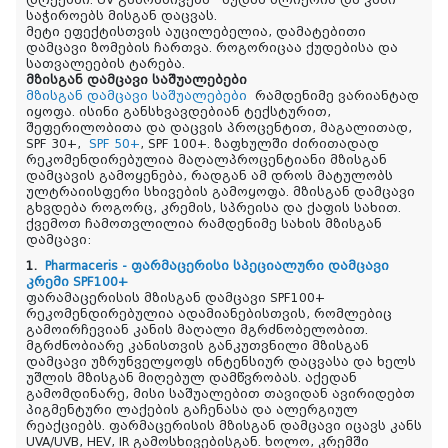
დღეებში. UV გამოსხივება მუდამ ძლიერია და კანი
საჭიროებს მისგან დაცვას.
მეტი ეფექტისთვის აუცილებელია, დამატებითი
დამცავი ზომების ჩართვა. როგორიცაა ქუდებისა და
სათვალეების ტარება.
მზისგან დამცავი საშუალებები
მზისგან დამცავი საშუალებები
რამდენიმე ვარიანტად
იყოფა. ისინი განსხვავდებიან ტექსტურით,
შეფერილობითა და დაცვის პროცენტით, მაგალითად,
SPF 30+,
SPF 50+
, SPF 100+. ზაფხულში ძირითადად
რეკომენდირებულია მაღალპროცენტიანი მზისგან
დამცავის გამოყენება, რადგან ამ დროს მატულობს
ულტრაიისფერი სხივების გამოყოფა. მზისგან დამცავი
გხვდება როგორც, კრემის, სპრეისა და ქაფის სახით.
ქვემოთ ჩამოთვლილია რამდენიმე სახის მზისგან
დამცავი:
1.
Pharmaceris - ფარმაცერისი სპეციალური დამცავი
კრემი SPF100+
ფარამაცერისის მზისგან დამცავი SPF100+
რეკომენდირებულია ადამიანებისთვის, რომლებიც
გამოირჩევიან კანის მაღალი მგრძნობელობით.
მგრძნობიარე კანისთვის განკუთვნილი მზისგან
დამცავი უზრუნველყოფს ინტენსიურ დაცვასა და ხელს
უშლის მზისგან მიღებულ დამწვრობას. აქედან
გამომდინარე, მისი საშუალებით თავიდან ავირიდებთ
პიგმენტური ლაქების გაჩენასა და ალერგიულ
რეაქციებს. ფარმაცერისის მზისგან დამცავი იცავს კანს
UVA/UVB, HEV, IR გამოსხივებისგან. ხოლო, კრემში