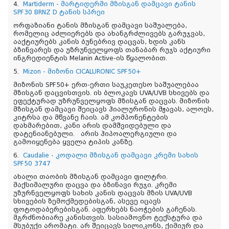
4.
Martiderm - მარტიდერმი მზისგან დამცავი ტანის
SPF30 BRNZ D ტანის სპრეი
ორფაზიანი ტანის მზისგან დამცავი საშუალება,
რომელიც აძლიერებს და ახანგრძლივებს გარუჯვას,
ააქტიურებს კანის ბუნებრივ დაცვას, ხდის კანს
ბზინვარეს და უზრუნველყოფს თანაბარ რუჯს აქტიური
ინგრედიენტის Melanin Active-ის წყალობით.
5.
Mizon - მიზონი CICALURONIC SPF50+
მიზონის SPF50+ ერთ-ერთი საუკეთესო საშუალებაა
მზისგან დაცვისთვის. ის ბლოკავს UVA/UVB სხივებს და
ეფექტურად უზრუნველყოფს მზისგან დაცვას. მიზონის
მზისგან დამცავი შეიცავს ჰიალურონის მჟავას, ალოეს,
კიტრსა და მწვანე ჩაის. ამ კომპონენტების
დახმარებით, კანი არის დამშვიდებული და
დატენიანებული. არის ჰიპოალერგიული და
გამოიყენება ყველა ტიპის კანზე.
6.
Caudalie - კოდალი მზისგან დამცავი კრემი სახის
SPF50 3747
ახალი თაობის მზისგან დამცავი ფილტრი.
მაქსიმალური დაცვა და ბზინავი რუჯი. კრემი
უზურნველყოფს სახის კანის დაცვას მზის UVA/UVB
სხივების ზემოქმედებისგან, ასევე იცავს
ფოტოდაბერებისგან. აფერხებს ნაოჭების გაჩენას.
მგრძნობიარე კანისთვის. სასიამოვნო ტექსტურა და
მსუბუქი არომატი. არ შეიცავს სილიკონს, ქიმიურ და