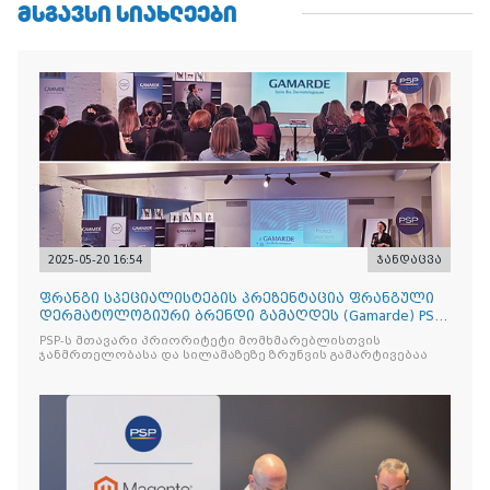
ᲛᲡᲒᲐᲕᲡᲘ ᲡᲘᲐᲮᲚᲔᲔᲑᲘ
2025-05-20 16:54
ჯანდაცვა
ფრანგი სპეციალისტების პრეზენტაცია ფრანგული
დერმატოლოგიური ბრენდი გამაღდეს (Gamarde) PSP-
ს ქსელის თან
PSP-ს მთავარი პრიორიტეტი მომხმარებლისთვის
ჯანმრთელობასა და სილამაზეზე ზრუნვის გამარტივებაა