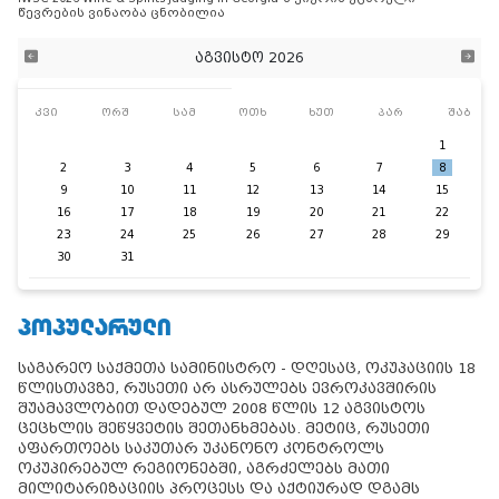
წევრების ვინაობა ცნობილია
აგვისტო 2026
კვი
ორშ
სამ
ოთხ
ხუთ
პარ
შაბ
1
2
3
4
5
6
7
8
9
10
11
12
13
14
15
16
17
18
19
20
21
22
23
24
25
26
27
28
29
30
31
ᲞᲝᲞᲣᲚᲐᲠᲣᲚᲘ
საგარეო საქმეთა სამინისტრო - დღესაც, ოკუპაციის 18
წლისთავზე, რუსეთი არ ასრულებს ევროკავშირის
შუამავლობით დადებულ 2008 წლის 12 აგვისტოს
ცეცხლის შეწყვეტის შეთანხმებას. მეტიც, რუსეთი
აფართოებს საკუთარ უკანონო კონტროლს
ოკუპირებულ რეგიონებში, აგრძელებს მათი
მილიტარიზაციის პროცესს და აქტიურად დგამს