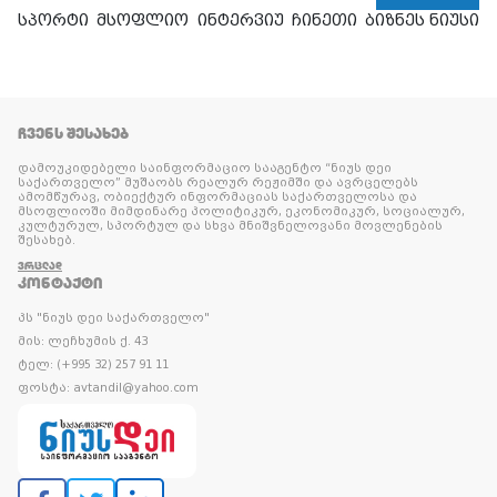
სპორტი
მსოფლიო
ინტერვიუ
ჩინეთი
ბიზნეს ნიუსი
ᲩᲕᲔᲜᲡ ᲨᲔᲡᲐᲮᲔᲑ
დამოუკიდებელი საინფორმაციო სააგენტო “ნიუს დეი
საქართველო” მუშაობს რეალურ რეჟიმში და ავრცელებს
ამომწურავ, ობიექტურ ინფორმაციას საქართველოსა და
მსოფლიოში მიმდინარე პოლიტიკურ, ეკონომიკურ, სოციალურ,
კულტურულ, სპორტულ და სხვა მნიშვნელოვანი მოვლენების
შესახებ.
ᲕᲠᲪᲚᲐᲓ
ᲙᲝᲜᲢᲐᲥᲢᲘ
პს "ნიუს დეი საქართველო"
მის: ლეჩხუმის ქ. 43
ტელ: (+995 32) 257 91 11
ფოსტა: avtandil@yahoo.com