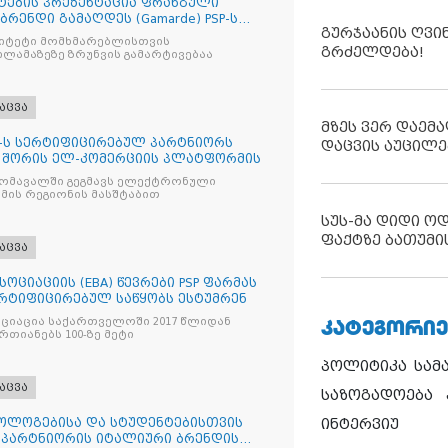
ტების პრეზენტაცია ფრანგული
ენდი გამაღდეს (Gamarde) PSP-ს
გურჯაანის ღვი
რიტეტი მომხმარებლისთვის
გრძელდება!
ლამაზეზე ზრუნვის გამარტივებაა
აცვა
მზეს ვერ დაემა
O“-ს სერტიფიცირებულ პარტნიორს
დაცვის აუცილე
ion“ შორის ელ-კომერციის პლატფორმის
მომავალში გეგმავს ელექტრონული
ის რეგიონის მასშტაბით
სუს-მა დიდი ო
ფაქტზე ბათუმი
აცვა
ოციაციის (EBA) წევრები PSP ფარმას
ერტიფიცირებულ საწყობს ესტუმრენ
ᲙᲐᲢᲔᲒᲝᲠᲘᲔ
ციაცია საქართველოში 2017 წლიდან
ციონირებს და აერთიანებს 100-ზე მეტი
პოლიტიკა
სამ
აცვა
საზოგადოება
ოლოგებისა და სტუდენტებისთვის
ინტერვიუ
ი პარტნიორის იტალიური ბრენდის