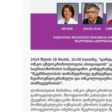
2024
წლის
18
მაისს
,
10:00 საათზე,
"
გარდ
ონკო
-
ენდოკრინოლოგთა
ასიციაციის
“
ე
საერთაშორისო
სამედიცინო
კონფერენც
"
მკურნალობის
თანამედროვე
ტენდენცი
ნეიროენდოკრინული
და
ონკოლოგიური
თანხვედრისას
".
ღონისძების მიზანია, ონკო
-
ენდოკრინო
გამოცდილების
,
მსოფლიოში
უახლესი
მ
ქვეყნის
პრაქტიკაში
მათი
დანერგვის
ხე
მომხსენებლები იქნებიან
ემორის
საუნი
პროფესორები ამერიკის შეერთებული შ