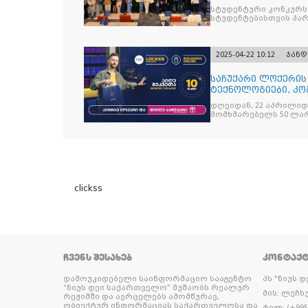
Curasept-
სტუდენტური კონკურსი
სტუდენტებისთვის პ
2025-04-22 10:12
ჯანდ
საჩუქარი ლოქერის
ტექნოლოგიები, კო
ყოველთვის სარგე
დღეიდან, 22 აპრილი
მომხმარებელს 50 ლა
clickss
ᲩᲕᲔᲜᲡ ᲨᲔᲡᲐᲮᲔᲑ
ᲙᲝᲜᲢᲐᲥ
დამოუკიდებელი საინფორმაციო სააგენტო
პს "ნიუს 
“ნიუს დეი საქართველო” მუშაობს რეალურ
მის: ლეჩხუ
რეჟიმში და ავრცელებს ამომწურავ,
ობიექტურ ინფორმაციას საქართველოსა და
ტელ: (+995 