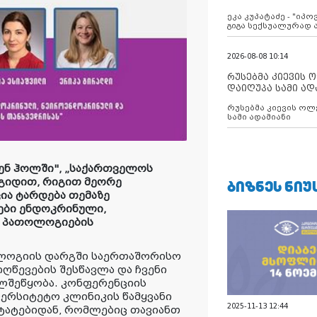
ანექსიისკენ
ეკა კუპატაძე - "იპ
გიგა სექსუალურად
2026-08-08 10:14
რუსებმა კიევის 
დაიღუპა სამი ად
რუსებმა კიევის ოლ
სამი ადამიანი
ენ
ჰოლში
"
,
„
საქართველოს
გიდით
,
რიგით
მეორე
ᲑᲘᲖᲜᲔᲡ ᲜᲘᲣ
ია
ტარდება თემაზე
ები
ენდოკრინული
,
პათოლოგიების
ლოგიის
დარგში
საერთაშორისო
იღწევების
შესწავლა
და
ჩვენი
ლშეწყობა
.
კონფერენციის
ვერსიტეტო
კლინიკის
წამყვანი
2025-11-13 12:44
ტატებიდან, რომლებიც თავიანთ