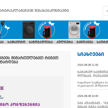
არი
რეკლამა
ჩვენ შესახებ
კონტაქტი
კა
სამხედრო
საზოგადოება
კულტურა
ჯანდაცვა
სპორტ
ᲡᲘᲐᲮᲚᲔᲔᲑᲘ
გიის მიმართულებით რიგით
 ტარდება
2026-08-08 11:00
საგარეო საქმეთა
დღესაც, ოკუპაცი
რუსეთი არ ასრუ
საგარეო საქმეთა ს
შუამავლ
ოკუპაციის 18 წლის
ასრულებს ევროკავ
დადებულ 2008 წლის
შეწყვეტის შეთანხმე
2026-08-08 10:49
აფართოებს საკუთ
ოკუპირებულ რეგიონ
ეკა კუპატაძე - "
მილიტარიზაციის პ
ვისაც გიგა სექს
დგამს ნაბიჯებს მა