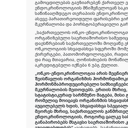
გამოცდილებას გაუზიარებენ ქართველ ე
ენდოკრინოლოგიის მნიშვნელოვან საკი
საწინააღმდეგო თერაპიის ენდოკრინოლ
ასევე პარათირეოიდული ფარისებრი ჯი
მკურნალობა და პორსტოპერაციული გარ
„საქართველოს ონკო-ენდოკრინოლოგთა
ორგანიზებული საერთაშორისო
სამედი
დაესწრებიან საქართველოში მოღვაწე
ე
ონკოლოგიის
სხვადასხვა
სფეროში
მომ
ქირურგები
,
პათომორფოლოგები
,
რადი
და რაც მთავარია,
ღონისძიების
მონაწი
აკრედიტებული
იქნება
6 უპგ ქულით.
„
ონკო
-
ენდოკრინოლოგია
არის
მეცნიერ
შეისწავლის
ორგანიზმის
ჰორმონდამოკ
ჰორმონმაპროდუცირებელი
სიმსივნეებ
მკურნალობის
მეთოდებს
.
ერთის
მხრივ
სტატისტიკურად
სარწმუნო
მატება
,
მისი
რომელიც
მოიცავს
ორგანიზმის
სხვადას
აუცილებელს
ხდის
,
სხვადასხვა
სპეციალ
მეორეს
მხრივ
,
საქართველოს
ჯანმრთე
ენდოკრინოლოგიის
,
როგორც
ცალკე
სა
განაპირობებს
მსგავსი საერთაშორისო 
აუცილებლობას
“ -
აცხადებს „საქართვ