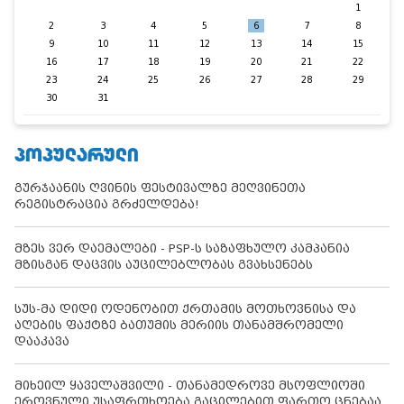
1
2
3
4
5
6
7
8
9
10
11
12
13
14
15
16
17
18
19
20
21
22
23
24
25
26
27
28
29
30
31
ᲞᲝᲞᲣᲚᲐᲠᲣᲚᲘ
გურჯაანის ღვინის ფესტივალზე მეღვინეთა
რეგისტრაცია გრძელდება!
მზეს ვერ დაემალები - PSP-ს საზაფხულო კამპანია
მზისგან დაცვის აუცილებლობას გვახსენებს
სუს-მა დიდი ოდენობით ქრთამის მოთხოვნისა და
აღების ფაქტზე ბათუმის მერიის თანამშრომელი
დააკავა
მიხეილ ყაველაშვილი - თანამედროვე მსოფლიოში
ეროვნული უსაფრთხოება გაცილებით ფართო ცნებაა