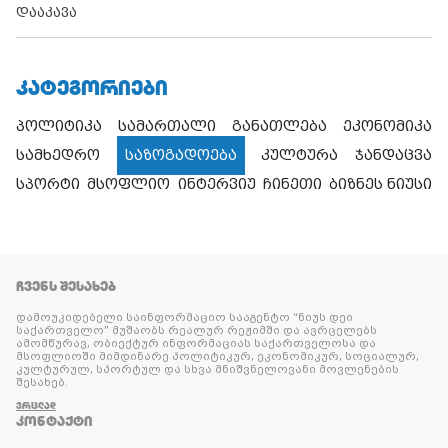
დააკავა
ᲙᲐᲢᲔᲒᲝᲠᲘᲔᲑᲘ
პოლიტიკა
სამართალი
განათლება
ეკონომიკა
სამხედრო
საზოგადოება
კულტურა
ჯანდაცვა
სპორტი
მსოფლიო
ინტერვიუ
ჩინეთი
ბიზნეს ნიუსი
ᲩᲕᲔᲜᲡ ᲨᲔᲡᲐᲮᲔᲑ
დამოუკიდებელი საინფორმაციო სააგენტო “ნიუს დეი
საქართველო” მუშაობს რეალურ რეჟიმში და ავრცელებს
ამომწურავ, ობიექტურ ინფორმაციას საქართველოსა და
მსოფლიოში მიმდინარე პოლიტიკურ, ეკონომიკურ, სოციალურ,
კულტურულ, სპორტულ და სხვა მნიშვნელოვანი მოვლენების
შესახებ.
ᲕᲠᲪᲚᲐᲓ
ᲙᲝᲜᲢᲐᲥᲢᲘ