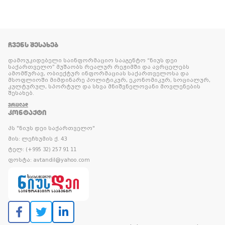
ᲩᲕᲔᲜᲡ ᲨᲔᲡᲐᲮᲔᲑ
დამოუკიდებელი საინფორმაციო სააგენტო “ნიუს დეი
საქართველო” მუშაობს რეალურ რეჟიმში და ავრცელებს
ამომწურავ, ობიექტურ ინფორმაციას საქართველოსა და
მსოფლიოში მიმდინარე პოლიტიკურ, ეკონომიკურ, სოციალურ,
კულტურულ, სპორტულ და სხვა მნიშვნელოვანი მოვლენების
შესახებ.
ᲕᲠᲪᲚᲐᲓ
ᲙᲝᲜᲢᲐᲥᲢᲘ
პს "ნიუს დეი საქართველო"
მის: ლეჩხუმის ქ. 43
ტელ: (+995 32) 257 91 11
ფოსტა: avtandil@yahoo.com