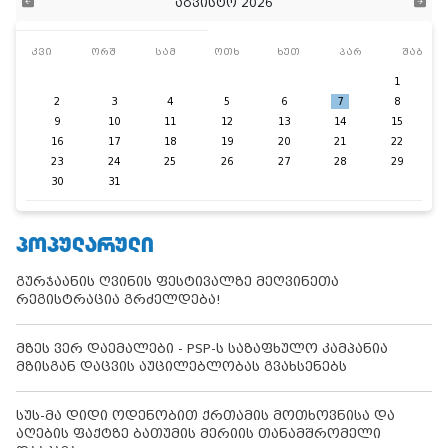
აგვისტო 2026
კვი
ორშ
სამ
ოთხ
ხუთ
პარ
შაბ
1
2
3
4
5
6
7
8
9
10
11
12
13
14
15
16
17
18
19
20
21
22
23
24
25
26
27
28
29
30
31
ᲞᲝᲞᲣᲚᲐᲠᲣᲚᲘ
გურჯაანის ღვინის ფესტივალზე მეღვინეთა
რეგისტრაცია გრძელდება!
მზეს ვერ დაემალები - PSP-ს საზაფხულო კამპანია
მზისგან დაცვის აუცილებლობას გვახსენებს
სუს-მა დიდი ოდენობით ქრთამის მოთხოვნისა და
აღების ფაქტზე ბათუმის მერიის თანამშრომელი