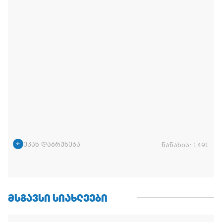
უკან დაბრუნება
ნანახია:
1491
ᲛᲡᲒᲐᲕᲡᲘ ᲡᲘᲐᲮᲚᲔᲔᲑᲘ