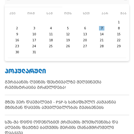
კვი
ორშ
სამ
ოთხ
ხუთ
პარ
შაბ
1
2
3
4
5
6
7
8
9
10
11
12
13
14
15
16
17
18
19
20
21
22
23
24
25
26
27
28
29
30
31
ᲞᲝᲞᲣᲚᲐᲠᲣᲚᲘ
გურჯაანის ღვინის ფესტივალზე მეღვინეთა
რეგისტრაცია გრძელდება!
მზეს ვერ დაემალები - PSP-ს საზაფხულო კამპანია
მზისგან დაცვის აუცილებლობას გვახსენებს
სუს-მა დიდი ოდენობით ქრთამის მოთხოვნისა და
აღების ფაქტზე ბათუმის მერიის თანამშრომელი
დააკავა