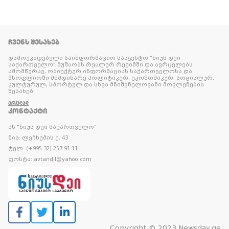
ᲩᲕᲔᲜᲡ ᲨᲔᲡᲐᲮᲔᲑ
დამოუკიდებელი საინფორმაციო სააგენტო “ნიუს დეი
საქართველო” მუშაობს რეალურ რეჟიმში და ავრცელებს
ამომწურავ, ობიექტურ ინფორმაციას საქართველოსა და
მსოფლიოში მიმდინარე პოლიტიკურ, ეკონომიკურ, სოციალურ,
კულტურულ, სპორტულ და სხვა მნიშვნელოვანი მოვლენების
შესახებ.
ᲕᲠᲪᲚᲐᲓ
ᲙᲝᲜᲢᲐᲥᲢᲘ
პს "ნიუს დეი საქართველო"
მის: ლეჩხუმის ქ. 43
ტელ: (+995 32) 257 91 11
ფოსტა: avtandil@yahoo.com
Copyright © 2023 Newsday.ge