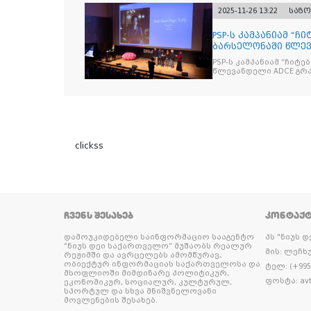
2025-11-26 13:22
საზ
PSP-ს კამპანიამ “ჩ
ბარსელონაში წლევა
ჯილდო მ
PSP-ს კამპანიამ “ჩიტ
წლევ
clickss
ᲩᲕᲔᲜᲡ ᲨᲔᲡᲐᲮᲔᲑ
ᲙᲝᲜᲢᲐᲥ
დამოუკიდებელი საინფორმაციო სააგენტო
პს "ნიუს 
“ნიუს დეი საქართველო” მუშაობს რეალურ
მის: ლეჩხუ
რეჟიმში და ავრცელებს ამომწურავ,
ობიექტურ ინფორმაციას საქართველოსა და
ტელ: (+995 
მსოფლიოში მიმდინარე პოლიტიკურ,
ფოსტა: avt
ეკონომიკურ, სოციალურ, კულტურულ,
სპორტულ და სხვა მნიშვნელოვანი
მოვლენების შესახებ.