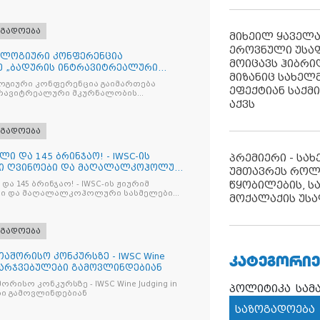
ოგადოება
მიხეილ ყაველ
ეროვნული უსა
ლოგიური კონფერენცია
მოიცავს ჰიბრ
ე „ბადურის ინტრავიტრეალური
მიზანიც სახელმ
მიზაცი
გიური კონფერენცია გაიმართება
ეფექტიან საქმ
ტრავიტრეალური მკურნალობის
აქვს
ოპტიმიზაცია და დიაბეტური რეტინოპათიის მართვა“
ოგადოება
ლი და 145 ბრინჯაო! - IWSC-ის
პრემიერი - სა
ნი ღვინოები და მაღალალკოჰოლური
უმთავრეს როლ
წყობილების, ს
და 145 ბრინჯაო! - IWSC-ის ჟიურიმ
ლები
მოქალაქის უსა
ოგადოება
ᲙᲐᲢᲔᲒᲝᲠᲘᲔ
აშორისო კონკურსზე - IWSC Wine
 გამარჯვებულები გამოვლინდებიან
ურსზე - IWSC Wine Judging in
პოლიტიკა
სამ
ები გამოვლინდებიან
საზოგადოება