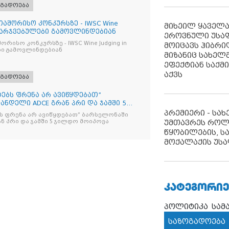
ოგადოება
აშორისო კონკურსზე - IWSC Wine
მიხეილ ყაველ
 გამარჯვებულები გამოვლინდებიან
ეროვნული უსა
ურსზე - IWSC Wine Judging in
მოიცავს ჰიბრ
ები გამოვლინდებიან
მიზანიც სახელმ
ეფექტიან საქმ
აქვს
ოგადოება
იტებს ფრენა არ ავიწყდებათ”
ნდელი ADCE გრან პრი და ჯამში 5
პრემიერი - სა
ებს ფრენა არ ავიწყდებათ” ბარსელონაში
ანდელი ADCE გრან პრი და ჯამში 5 ჯილდო მოიპოვა
უმთავრეს როლ
წყობილების, ს
მოქალაქის უსა
ᲙᲐᲢᲔᲒᲝᲠᲘᲔ
პოლიტიკა
სამ
საზოგადოება