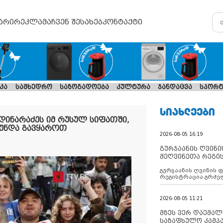
არი
რეკლამა
ჩვენ შესახებ
კონტაქტი
კა
სამხედრო
საზოგადოება
კულტურა
ჯანდაცვა
სპორტ
ᲡᲘᲐᲮᲚᲔᲔᲑᲘ
დინარაძეს იმ რუსულ სიფათში,
 უნდა გავყაროთ
2026-08-05 16:19
გურჯაანის ღვინი
მეღვინეთა რეგი
გურჯაანის ღვინის 
რეგისტრაცია გრძე
2026-08-05 11:21
მზეს ვერ დაემალე
საზაფხულო კამპა