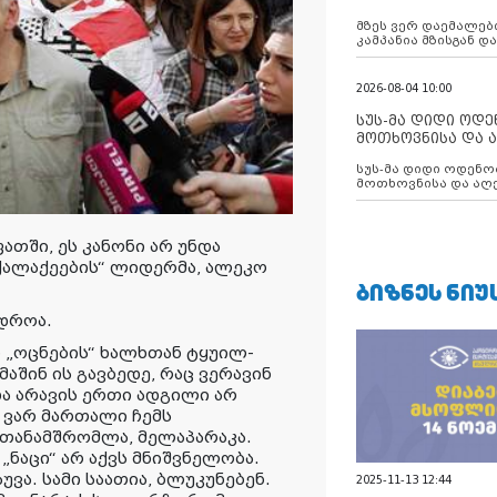
აუცილებლობას გ
მზეს ვერ დაემალები
კამპანია მზისგან 
გვახსენებს
2026-08-04 10:00
სუს-მა დიდი ოდ
მოთხოვნისა და ა
ბათუმის მერიის
სუს-მა დიდი ოდენობით ქრთამის
დააკავა
მოთხოვნისა და აღე
მერიის თანამშრომ
ათში, ეს კანონი არ უნდა
ოქალაქეების“ ლიდერმა, ალეკო
ᲑᲘᲖᲜᲔᲡ ᲜᲘᲣ
 დროა.
 „ოცნების“ ხალხთან ტყუილ-
აშინ ის გავბედე, რაც ვერავინ
ა არავის ერთი ადგილი არ
ე ვარ მართალი ჩემს
თანამშრომლა, მელაპარაკა.
„ნაცი“ არ აქვს მნიშვნელობა.
უვა. სამი საათია, ბლუკუნებენ.
2025-11-13 12:44